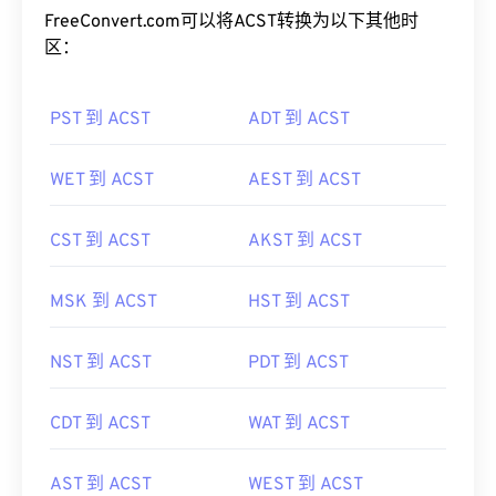
FreeConvert.com可以将ACST转换为以下其他时
区：
PST 到 ACST
ADT 到 ACST
WET 到 ACST
AEST 到 ACST
CST 到 ACST
AKST 到 ACST
MSK 到 ACST
HST 到 ACST
NST 到 ACST
PDT 到 ACST
CDT 到 ACST
WAT 到 ACST
AST 到 ACST
WEST 到 ACST