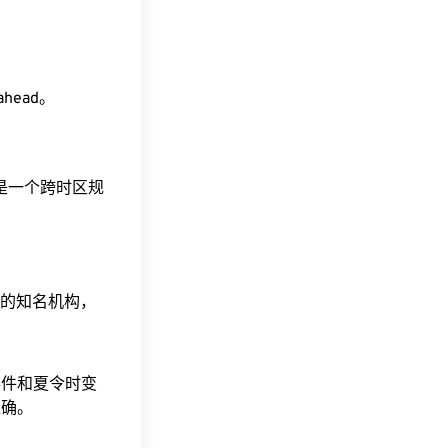
 ahead。
这是一个跨时区规
据的知名机构，
事件和夏令时变
准确。