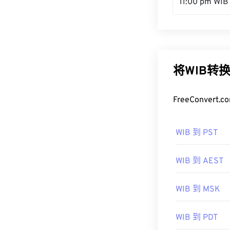
11:00 pm WIB
将WIB转
FreeConve
WIB 到 PST
WIB 到 AEST
WIB 到 MSK
WIB 到 PDT