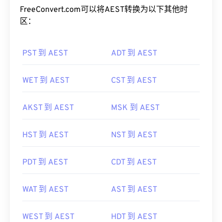
FreeConvert.com可以将AEST转换为以下其他时
区：
PST 到 AEST
ADT 到 AEST
WET 到 AEST
CST 到 AEST
AKST 到 AEST
MSK 到 AEST
HST 到 AEST
NST 到 AEST
PDT 到 AEST
CDT 到 AEST
WAT 到 AEST
AST 到 AEST
WEST 到 AEST
HDT 到 AEST