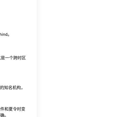
ehind。
。这是一个跨时区
据的知名机构，
事件和夏令时变
准确。