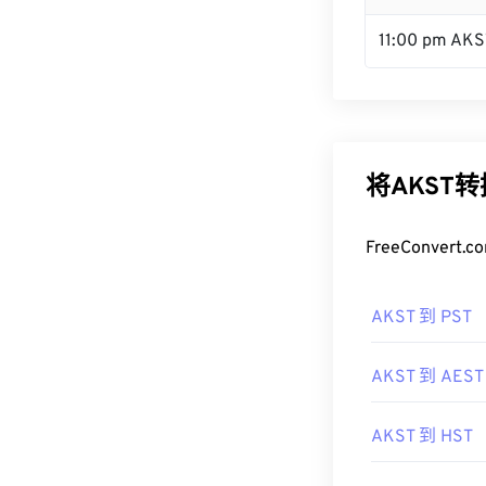
11:00 pm AKS
将AKST
FreeConve
AKST 到 PST
AKST 到 AEST
AKST 到 HST