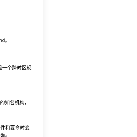
ind。
这是一个跨时区规
据的知名机构，
事件和夏令时变
准确。