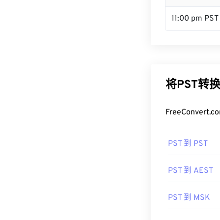
11:00 pm PST
将PST转
FreeConve
PST 到 PST
PST 到 AEST
PST 到 MSK