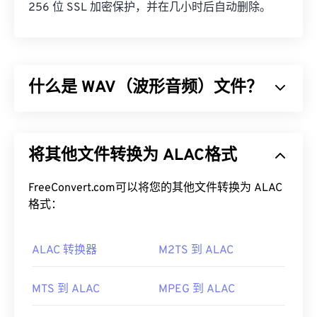
256 位 SSL 加密保护，并在几小时后自动删除。
什么是 WAV（波形音频）文件？
波形音频 (WAV) 是最流行的未压缩音频文件数字音
频格式。WAV 是 IBM 和 Windows 对
资源交换文件格
将其他文件转换为 ALAC格式
式 (RIFF)
进行迭代的成果。WAV 文件比 M4A 和
MP3 文件大得多，因此不太适合消费者在便携式播
放器上使用。然而，它们的音质确实优于
FreeConvert.com可以将您的其他文件转换为 ALAC
M4A
和
MP3
格式：
。
如何打开 WAV 文件？
ALAC 转换器
M2TS 到 ALAC
打开 WAV 文件的默认播放器是
Windows Media
Player
。或者，也可以使用
iTunes
、
VLC media
MTS 到 ALAC
MPEG 到 ALAC
player
和
QuickTime
等程序来打开和播放 WAV 文