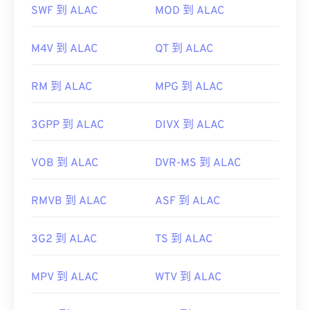
件。
SWF 到 ALAC
MOD 到 ALAC
由于
WAV
文件未经压缩，质量更高，适合导入音乐编
辑、制作和处理程序。UltraMixer 是
一款
跨操作系统
M4V 到 ALAC
QT 到 ALAC
的 DJ 软件程序，WAV 文件在该程序上运行良好。
Elmedia
Player
也支持 WAV 文件。
RM 到 ALAC
MPG 到 ALAC
开发者：
Microsoft
、
IBM
首次发行：1991年
3GPP 到 ALAC
DIVX 到 ALAC
有用的链接：
VOB 到 ALAC
DVR-MS 到 ALAC
https://en.wikipedia.org/wiki/WAV
https://www.techopedia.com/definition/12636/wavefor
RMVB 到 ALAC
ASF 到 ALAC
audio-wav
3G2 到 ALAC
TS 到 ALAC
MPV 到 ALAC
WTV 到 ALAC