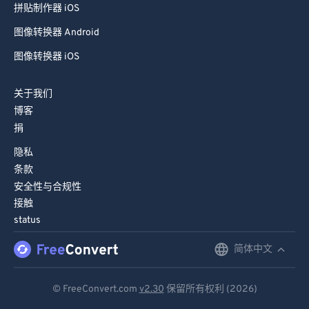
拼贴制作器 iOS
76
76
图像转换器 Android
77
77
图像转换器 iOS
78
78
79
79
关于我们
80
80
博客
捐
81
81
隐私
82
82
条款
83
83
安全性与合规性
84
84
接触
status
85
85
86
86
简体中文
English
87
87
Deutsch
© FreeConvert.com
v2.30
保留所有权利 (2026)
88
88
Español