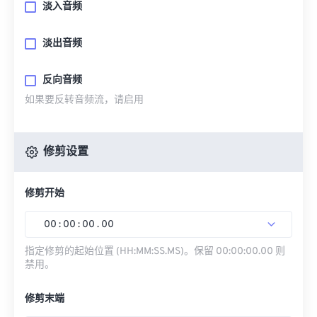
淡入音频
淡出音频
反向音频
如果要反转音频流，请启用
修剪设置
修剪开始
00
:
00
:
00
.
00
指定修剪的起始位置 (HH:MM:SS.MS)。保留 00:00:00.00 则
禁用。
修剪末端