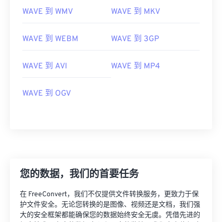
WAVE 到 WMV
WAVE 到 MKV
00
00
00
00
00
00
00
00
WAVE 到 WEBM
WAVE 到 3GP
00
00
00
00
00
00
00
00
WAVE 到 AVI
WAVE 到 MP4
01
01
01
01
01
01
01
01
WAVE 到 OGV
02
02
02
02
02
02
02
02
03
03
03
03
03
03
03
03
04
04
04
04
04
04
04
04
05
05
05
05
05
05
05
05
06
06
06
06
06
06
06
06
您的数据，我们的首要任务
07
07
07
07
07
07
07
07
在 FreeConvert，我们不仅提供文件转换服务，更致力于保
08
08
08
08
08
08
08
08
护文件安全。无论您转换的是图像、视频还是文档，我们强
09
09
09
09
09
09
09
09
大的安全框架都能确保您的数据始终安全无虞。凭借先进的