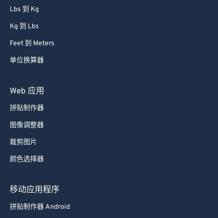
Lbs 到 Kg
63
63
Kg 到 Lbs
64
64
Feet 到 Meters
65
65
单位换算器
66
66
67
67
Web 应用
68
68
拼贴制作器
69
69
图像调整器
70
70
裁剪图片
71
71
颜色选择器
72
72
73
73
移动应用程序
74
74
拼贴制作器 Android
75
75