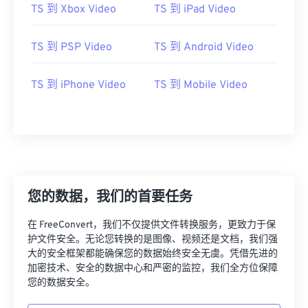
00
00
00
00
00
00
00
00
TS 到 Xbox Video
TS 到 iPad Video
TS 到 PSP Video
TS 到 Android Video
00
00
00
00
00
00
00
00
01
01
01
01
01
01
01
01
TS 到 iPhone Video
TS 到 Mobile Video
02
02
02
02
02
02
02
02
03
03
03
03
03
03
03
03
04
04
04
04
04
04
04
04
05
05
05
05
05
05
05
05
您的数据，我们的首要任务
06
06
06
06
06
06
06
06
07
07
07
07
07
07
07
07
在 FreeConvert，我们不仅提供文件转换服务，更致力于保
护文件安全。无论您转换的是图像、视频还是文档，我们强
08
08
08
08
08
08
08
08
大的安全框架都能确保您的数据始终安全无虞。凭借先进的
09
09
09
09
09
09
09
09
加密技术、安全的数据中心和严密的监控，我们全方位保障
您的数据安全。
10
10
10
10
10
10
10
10