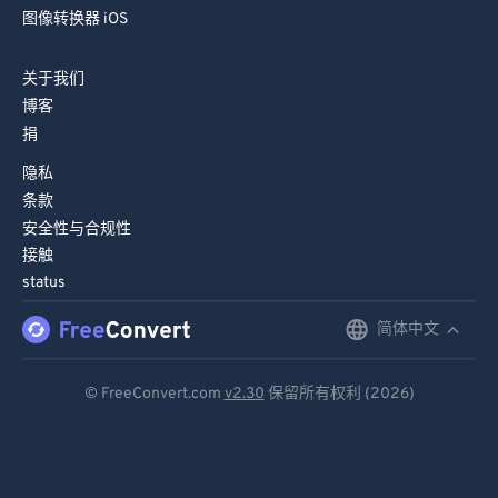
77
77
图像转换器 iOS
78
78
关于我们
79
79
博客
80
80
捐
81
81
隐私
条款
82
82
安全性与合规性
83
83
接触
84
84
status
85
85
简体中文
English
86
86
Deutsch
87
87
© FreeConvert.com
v2.30
保留所有权利 (2026)
Español
88
88
Français
89
89