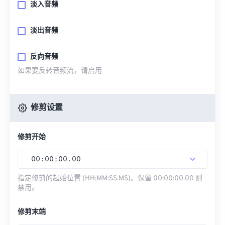
淡入音频
淡出音频
反向音频
如果要反转音频流，请启用
修剪设置
修剪开始
00
:
00
:
00
.
00
指定修剪的起始位置 (HH:MM:SS.MS)。保留 00:00:00.00 则
禁用。
修剪末端