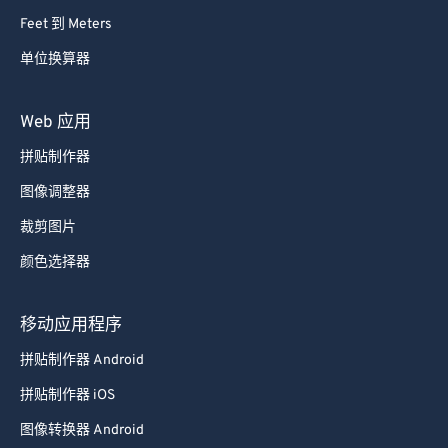
64
64
Feet 到 Meters
65
65
单位换算器
66
66
Web 应用
67
67
68
68
拼贴制作器
69
69
图像调整器
70
70
裁剪图片
71
71
颜色选择器
72
72
移动应用程序
73
73
74
74
拼贴制作器 Android
75
75
拼贴制作器 iOS
76
76
图像转换器 Android