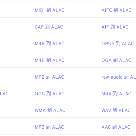
32
32
32
35
35
35
MIDI 到 ALAC
AIFC 到 ALAC
33
33
33
36
36
36
34
34
34
CAF 到 ALAC
AIF 到 ALAC
37
37
37
35
35
35
38
38
38
M4R 到 ALAC
OPUS 到 ALAC
36
36
36
39
39
39
37
37
37
M4B 到 ALAC
OGA 到 ALAC
40
40
40
38
38
38
41
41
41
MP2 到 ALAC
raw-audio 到 A
39
39
39
42
42
42
40
40
40
43
43
43
ALAC
OGG 到 ALAC
M4A 到 ALAC
41
41
41
44
44
44
42
42
42
WMA 到 ALAC
WAV 到 ALAC
45
45
45
43
43
43
46
46
46
MP3 到 ALAC
AAC 到 ALAC
44
44
44
47
47
47