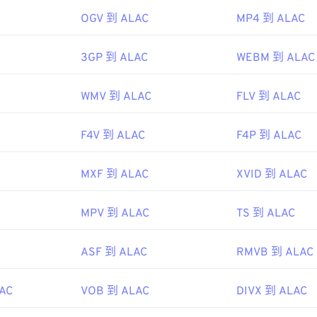
45
45
45
48
48
48
OGV 到 ALAC
MP4 到 ALAC
46
46
46
49
49
49
47
47
47
3GP 到 ALAC
WEBM 到 ALAC
50
50
50
48
48
48
51
51
51
WMV 到 ALAC
FLV 到 ALAC
49
49
49
52
52
52
50
50
50
F4V 到 ALAC
F4P 到 ALAC
53
53
53
51
51
51
54
54
54
MXF 到 ALAC
XVID 到 ALAC
52
52
52
55
55
55
53
53
53
56
56
56
MPV 到 ALAC
TS 到 ALAC
54
54
54
57
57
57
55
55
55
ASF 到 ALAC
RMVB 到 ALAC
58
58
58
56
56
56
59
59
59
AC
VOB 到 ALAC
DIVX 到 ALAC
57
57
57
60