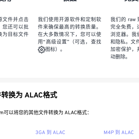
21
21
21
21
19
19
19
19
22
22
22
22
20
20
20
20
源文件并点击
我们使用开源软件和定制软
我们的 raw 
23
23
23
23
。您还可以批
件来确保最高的转换质量。
完全免费，
21
21
21
21
24
24
24
换为目标文件
在大多数情况下，您可以使
浏览器。我
22
22
22
22
用“高级设置”（可选，查找
和隐私。文件受
25
25
25
23
23
23
23
加密保护，
图标）。
26
26
26
动删除。
24
24
24
27
27
27
25
25
25
28
28
28
26
26
26
29
29
29
27
27
27
转换为 ALAC格式
30
30
30
28
28
28
31
31
31
rt.com可以将您的其他文件转换为 ALAC格式：
29
29
29
32
32
32
30
30
30
33
33
33
3GA 到 ALAC
M4P 到 ALAC
31
31
31
34
34
34