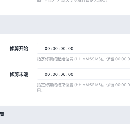
储，可以打开或关闭以进行自定义观看。
修剪开始
00
:
00
:
00
.
00
00
00
00
00
指定修剪的起始位置 (HH:MM:SS.MS)。保留 00:00:
01
01
01
01
修剪末端
00
:
00
:
00
.
00
02
02
02
02
00
00
00
00
指定修剪的结束位置 (HH:MM:SS.MS)。保留 00:00:0
03
03
03
03
用。
01
01
01
01
04
04
04
04
02
02
02
02
05
05
05
05
03
03
03
03
置
06
06
06
06
04
04
04
04
07
07
07
07