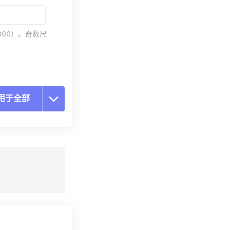
000）。奇数尺
用于全部
置所有选项
预设应用
存为预设