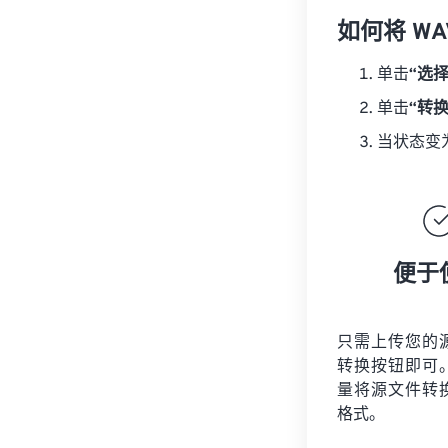
如何将 WA
单击
“选
单击
“转
当状态变
便于
只需上传您的
转换按钮即可
量将
源文件
转
格式。