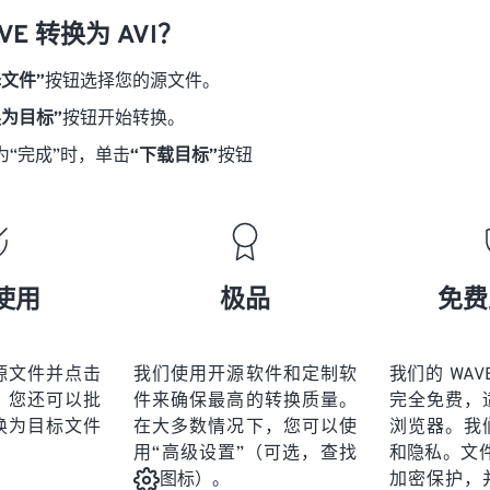
18
18
18
18
21
21
21
21
VE 转换为 AVI？
19
19
19
19
22
22
22
22
择文件”
按钮选择您的源文件。
20
20
20
20
23
23
23
23
换为目标”
按钮开始转换。
21
21
21
21
24
24
24
为“完成”时，单击
“下载目标”
按钮
22
22
22
22
25
25
25
23
23
23
23
26
26
26
24
24
24
27
27
27
25
25
25
28
28
28
使用
极品
免费
26
26
26
29
29
29
27
27
27
30
30
30
源文件并点击
我们使用开源软件和定制软
我们的 WAVE
28
28
28
31
31
31
。您还可以批
件来确保最高的转换质量。
完全免费，
29
29
29
换为目标文件
在大多数情况下，您可以使
浏览器。我
32
32
32
用“高级设置”（可选，查找
和隐私。文件受
30
30
30
33
33
33
加密保护，
图标）。