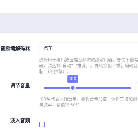
汽车
音频编解码器
选择用于编码或压缩音频流的编解码器。要使用最
器，请选择“自动”（推荐）。要转换但不重新编码音
制”（不推荐）。
100
调节音量
100% 代表原始音量。要将音量加倍，请将其增加到 
量减半，请选择 50%
淡入音频