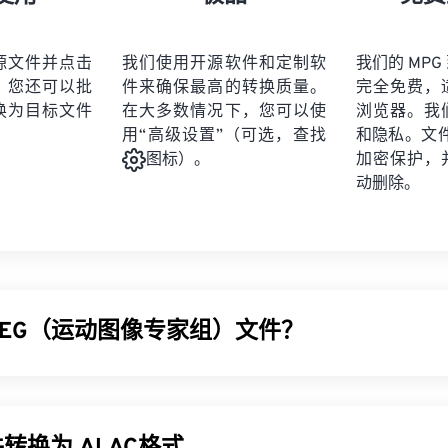
21
21
21
21
19
19
19
19
22
22
22
22
20
20
20
20
源文件并点击
我们使用开源软件和定制软
我们的 MPG 
23
23
23
23
。您还可以批
件来确保最高的转换质量。
完全免费，
21
21
21
21
24
24
24
换为目标文件
在大多数情况下，您可以使
浏览器。我
22
22
22
22
用“高级设置”（可选，查找
和隐私。文件受
25
25
25
23
23
23
23
加密保护，
图标）。
26
26
26
动删除。
24
24
24
27
27
27
25
25
25
28
28
28
26
26
26
29
29
29
27
27
27
30
30
30
PEG（运动图像专家组）文件？
28
28
28
31
31
31
29
29
29
32
32
32
(MPEG) 是一个数字视频文件格式
家族
，也是制定该格式标准的
30
30
30
33
33
33
编解码器
进行复杂的压缩，从而生成质量相对较好的小型文件。MP
31
31
31
式最为接近。
34
34
34