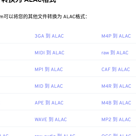
转换为 ALAC格式
32
32
32
35
35
35
PEG 文件？
33
33
33
rt.com可以将您的其他文件转换为 ALAC格式：
36
36
36
乎总是在操作系统的默认视频播放器中打开。在 Windows 上，它
34
34
34
37
37
37
打开。在 Mac 上，它会在
QuickTime
中打开。它不支持章节、字
3GA 到 ALAC
35
35
35
M4P 到 ALAC
单。它可以通过互联网流式传输或在硬件播放器上播放。
38
38
38
36
36
36
EG 文件需要使用第三方软件，例如当文件包含 MPEG-2 视频
39
39
39
MIDI 到 ALAC
raw 到 ALAC
PEG-2 视频解码器（DVD 解码器包）。如果其他方法都无效，请
37
37
37
40
40
40
38
38
38
MP1 到 ALAC
CAF 到 ALAC
41
41
41
像专家组 (MPEG)
39
39
39
42
42
42
88年
MID 到 ALAC
M4R 到 ALAC
40
40
40
43
43
43
41
41
41
44
44
44
C
APE 到 ALAC
M4B 到 ALAC
ipedia.org/wiki/Moving_Picture_Experts_Group
42
42
42
45
45
45
ipedia.org/wiki/MPEG-1
43
43
43
WAVE 到 ALAC
MP2 到 ALAC
46
46
46
44
44
44
47
47
47