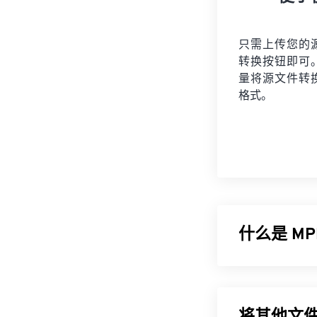
只需上传您的
转换按钮即可
量将
源文件
转
格式。
什么是 M
运动图像专家组 
文件格式采用
名与
MPEG-1
格