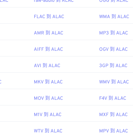
ALAC
raw-audio 到 ALAC
OGG 到 ALAC
45
45
45
48
48
48
46
46
46
FLAC 到 ALAC
WMA 到 ALAC
49
49
49
47
47
47
50
50
50
AMR 到 ALAC
MP3 到 ALAC
48
48
48
51
51
51
49
49
49
52
52
52
AIFF 到 ALAC
OGV 到 ALAC
50
50
50
53
53
53
51
51
51
AVI 到 ALAC
3GP 到 ALAC
54
54
54
52
52
52
55
55
55
C
MKV 到 ALAC
WMV 到 ALAC
53
53
53
56
56
56
54
54
54
57
57
57
MOV 到 ALAC
F4V 到 ALAC
55
55
55
58
58
58
56
56
56
M1V 到 ALAC
MXF 到 ALAC
59
59
59
57
57
57
60
WTV 到 ALAC
MPV 到 ALAC