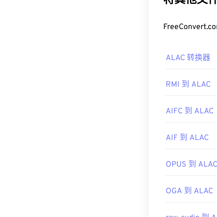
将其他文件
如何打开 M
FreeConve
MPEG 文件几
Media Player
中
ALAC 转换器
数据标签或菜
有时，打开 MP
RMI 到 ALAC
下，请下载 M
放器
。
AIFC 到 ALAC
开发者：
运动图
首次发行：
19
AIF 到 ALAC
有用的链接：
OPUS 到 ALA
https://en.wik
https://en.wik
OGA 到 ALAC