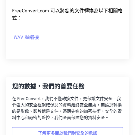
04
04
04
04
04
04
04
04
05
05
05
05
05
05
05
05
FreeConvert.com 可以將您的文件轉換為以下相關格
式：
06
06
06
06
06
06
06
06
07
07
07
07
07
07
07
07
WAV 壓縮機
08
08
08
08
08
08
08
08
09
09
09
09
09
09
09
09
10
10
10
10
10
10
10
10
11
11
11
11
11
11
11
11
12
12
12
12
12
12
12
12
您的數據，我們的首要任務
13
13
13
13
13
13
13
13
在 FreeConvert，我們不僅轉換文件，更保護文件安全。我
14
14
14
14
14
14
14
14
們強大的安全框架確保您的資料始終安全無虞，無論您轉換
的是影像、影片還是文件。憑藉先進的加密技術、安全的資
15
15
15
15
15
15
15
15
料中心和嚴密的監控，我們全面保障您的資料安全。
16
16
16
16
16
16
16
16
17
17
17
17
17
17
17
17
了解更多關於我們對安全的承諾