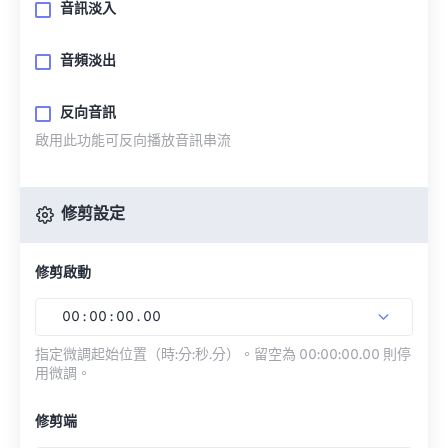
音訊淡入
音頻淡出
反向音訊
啟用此功能可反向播放音訊串流
修剪設定
修剪啟動
00
:
00
:
00
.
00
指定微調起始位置（時:分:秒.分）。留空為 00:00:00.00 則停
用微調。
修剪端