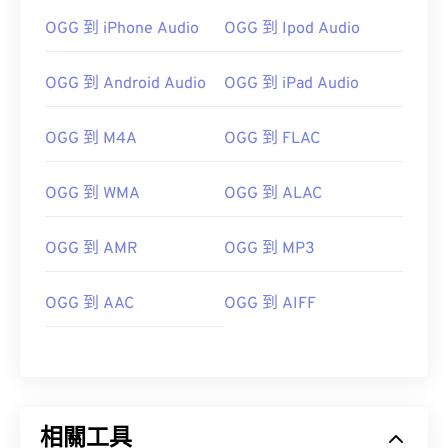
OGG 到 iPhone Audio
OGG 到 Ipod Audio
OGG 到 Android Audio
OGG 到 iPad Audio
OGG 到 M4A
OGG 到 FLAC
OGG 到 WMA
OGG 到 ALAC
00
00
00
00
00
00
00
00
OGG 到 AMR
OGG 到 MP3
OGG 到 AAC
OGG 到 AIFF
00
00
00
00
00
00
00
00
01
01
01
01
01
01
01
01
02
02
02
02
02
02
02
02
03
03
03
03
03
03
03
03
相關工具