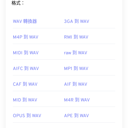
格式：
RealPlayer
Winamp
Xine
Xiph.Org 基金會
WAV 轉換器
3GA 到 WAV
初始版本：
2000
如何開啟 WAV 檔案？
實用連結：
M4P 到 WAV
RMI 到 WAV
開啟 WAV 檔案的預設播放器是
Windows Media
https://en.wikipedia.org/wiki/Ogg
Player
。
https://xiph.org/vorbis/
MIDI 到 WAV
raw 到 WAV
iTunes
VLC 媒體播放器
WAV
AIFC 到 WAV
MP1 到 WAV
UltraMixer
CAF 到 WAV
AIF 到 WAV
Elmedia Player
MID 到 WAV
M4R 到 WAV
開發者：
Microsoft
，
IBIB
OPUS 到 WAV
APE 到 WAV
初始發布：
1991
實用連結：