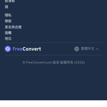
部落格
捐
84
84
隱私
85
85
條款
86
86
安全與合規
87
87
接觸
地位
88
88
89
89
繁體中文
English
90
90
Deutsch
© FreeConvert.com 版本 版權所有 (2026)
91
91
Español
92
92
Français
93
93
Português
94
94
95
95
Italiano
96
96