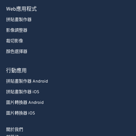
70
70
Web應用程式
71
71
拼貼畫製作器
72
72
影像調整器
73
73
裁切影像
74
74
顏色選擇器
75
75
76
76
行動應用
77
77
拼貼畫製作器 Android
78
78
拼貼畫製作器 iOS
79
79
圖片轉換器 Android
80
80
圖片轉換器 iOS
81
81
82
82
關於我們
83
83