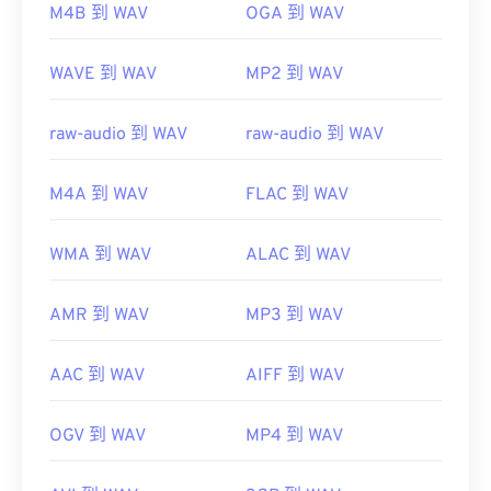
M4B 到 WAV
OGA 到 WAV
https://en.wikipedia.org/wiki/WAV
https://www.techopedia.com/definition/12636/wavefor
WAVE 到 WAV
MP2 到 WAV
audio-wav
raw-audio 到 WAV
raw-audio 到 WAV
M4A 到 WAV
FLAC 到 WAV
WMA 到 WAV
ALAC 到 WAV
AMR 到 WAV
MP3 到 WAV
AAC 到 WAV
AIFF 到 WAV
OGV 到 WAV
MP4 到 WAV