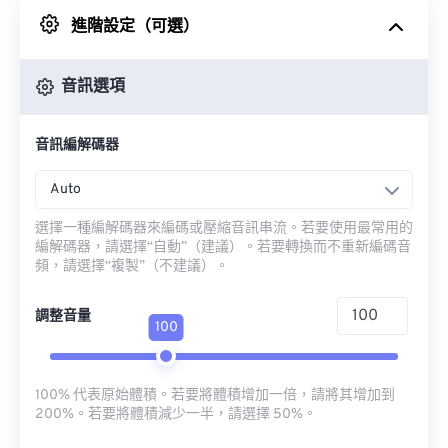
進階設定（可選）
來自 Google 雲端硬碟
音訊選項
來自 OneDrive
音訊編解碼器
來自網址
Auto
選擇一種編解碼器來編碼或壓縮音訊串流。若要使用最常用的
編解碼器，請選擇“自動”（建議）。若要轉換而不重新編碼音
頻，請選擇“複製”（不建議）。
調整音量
100
100% 代表原始體積。若要將體積增加一倍，請將其增加到
200%。若要將體積減少一半，請選擇 50%。