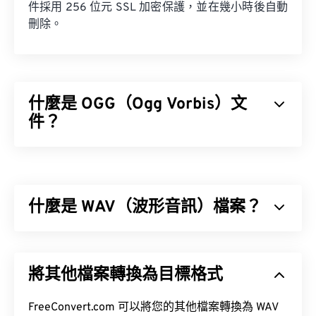
件採用 256 位元 SSL 加密保護，並在幾小時後自動
刪除。
什麼是 OGG（Ogg Vorbis）文
件？
Ogg Vorbis (OGG) 是一種使用 Ogg Vorbis 壓縮格式
的檔案。 OGG 是由 Xiph.Org 基金會提供的一種免
專利、免版稅的編碼方案。與
MP3
檔案一樣，OGG
什麼是 WAV（波形音訊）檔案？
檔案以其高品質而聞名。 OGG 檔案包含元資料以及
藝人和曲目標題資訊。
波形音訊 (WAV) 是最受歡迎的無損音訊檔案數位音
訊格式。 WAV 是 IBM 和 Windows 對
資源交換檔案
將其他檔案轉換為目標格式
格式 (RIFF)
進行迭代的成果。 WAV 檔案比
M4A
和
如何開啟 OGG 檔案？
MP3
檔案大得多，因此不太適合在便攜式播放器等
消費級設備上使用。
FreeConvert.com 可以將您的其他檔案轉換為 WAV
開啟 OGG 檔案的預設程式是
VLC 媒體播放器
。