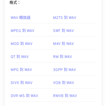
格式：
MTS 是攝影機和藍光光碟的標準常用檔案類型。因
此，只需雙擊該文件，即可在幾乎所有作業系統（包
括行動裝置）上開啟它。
WAV 轉換器
M2TS 到 WAV
如何開啟 WAV 檔案？
Apple 的 Final
MPEG 到 WAV
SWF 到 WAV
Cut Pro
VLC 媒體播放器
開啟 WAV 檔案的預設播放器是
Windows Media
Player
。
MOD 到 WAV
M4V 到 WAV
有時 MTS 檔案體積較大，難以管理和儲存。要減小
iTunes
VLC 媒體播放器
WAV
檔案大小，只需將 MTS 檔案轉換為 MP4 格式即
QT 到 WAV
RM 到 WAV
可。
UltraMixer
Cnet.com
MPG 到 WAV
3GPP 到 WAV
Elmedia Player
開發者：
Panasonic
和
Sony
首次發布：
2006
DIVX 到 WAV
VOB 到 WAV
開發者：
Microsoft
，
IBIB
實用連結：
DVR-MS 到 WAV
RMVB 到 WAV
初始發布：
1991
https://en.wikipedia.org/wiki/.m2ts
實用連結：