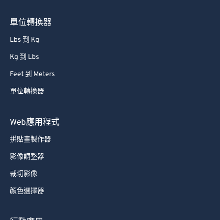
66
66
67
67
單位轉換器
68
68
Lbs 到 Kg
69
69
Kg 到 Lbs
70
70
Feet 到 Meters
71
71
單位轉換器
72
72
73
73
Web應用程式
74
74
拼貼畫製作器
75
75
影像調整器
76
76
裁切影像
77
77
顏色選擇器
78
78