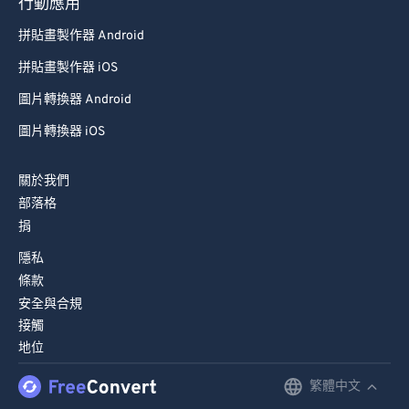
79
79
行動應用
80
80
拼貼畫製作器 Android
81
81
拼貼畫製作器 iOS
82
82
圖片轉換器 Android
83
83
圖片轉換器 iOS
84
84
關於我們
85
85
部落格
86
86
捐
87
87
隱私
88
88
條款
安全與合規
89
89
接觸
90
90
地位
91
91
繁體中文
English
92
92