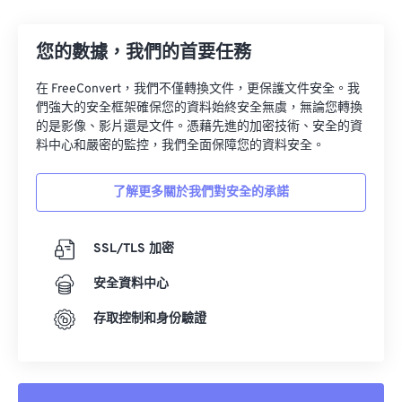
13
13
13
13
13
13
13
13
14
14
14
14
14
14
14
14
您的數據，我們的首要任務
15
15
15
15
15
15
15
15
在 FreeConvert，我們不僅轉換文件，更保護文件安全。我
16
16
16
16
16
16
16
16
們強大的安全框架確保您的資料始終安全無虞，無論您轉換
17
17
17
17
17
17
17
17
的是影像、影片還是文件。憑藉先進的加密技術、安全的資
料中心和嚴密的監控，我們全面保障您的資料安全。
18
18
18
18
18
18
18
18
19
19
19
19
19
19
19
19
了解更多關於我們對安全的承諾
20
20
20
20
20
20
20
20
21
21
21
21
21
21
21
21
SSL/TLS 加密
22
22
22
22
22
22
22
22
安全資料中心
23
23
23
23
23
23
23
23
存取控制和身份驗證
24
24
24
24
24
24
25
25
25
25
25
25
26
26
26
26
26
26