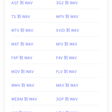
http://www.blu-raydisc.com/en/languagetest.aspx
ASF 到 WAV
3G2 到 WAV
https://en.wikipedia.org/wiki/WAV
https://www.techopedia.com/definition/12636/wavefor
TS 到 WAV
MPV 到 WAV
audio-wav
WTV 到 WAV
XVID 到 WAV
MXF 到 WAV
M1V 到 WAV
F4P 到 WAV
F4V 到 WAV
MOV 到 WAV
FLV 到 WAV
WMV 到 WAV
MKV 到 WAV
WEBM 到 WAV
3GP 到 WAV