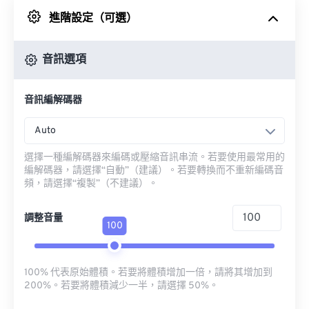
進階設定（可選）
來自 Google 雲端硬碟
音訊選項
來自 OneDrive
音訊編解碼器
來自網址
Auto
選擇一種編解碼器來編碼或壓縮音訊串流。若要使用最常用的
編解碼器，請選擇“自動”（建議）。若要轉換而不重新編碼音
頻，請選擇“複製”（不建議）。
調整音量
100
100% 代表原始體積。若要將體積增加一倍，請將其增加到
200%。若要將體積減少一半，請選擇 50%。