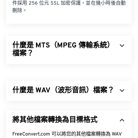
件採用 256 位元 SSL 加密保護，並在幾小時後自動
刪除。
什麼是 MTS（MPEG 傳輸系統）
檔案？
MPEG 傳輸系統 (MTS) 是高清 (HD) 攝影機在擷取視
訊和音訊時產生的檔案類型。索尼 (Sony) 和松下
(Panasonic) 開發了 MTS，但佳能 (Canon)、JVC 和
什麼是 WAV（波形音訊）檔案？
其他攝影機也會創建 MTS 檔案。
波形音訊 (WAV) 是最受歡迎的無損音訊檔案數位音
訊格式。 WAV 是 IBM 和 Windows 對
資源交換檔案
將其他檔案轉換為目標格式
格式 (RIFF)
進行迭代的成果。 WAV 檔案比
M4A
和
MP3
檔案大得多，因此不太適合在便攜式播放器等
如何開啟 MTS 檔案？
消費級設備上使用。
FreeConvert.com 可以將您的其他檔案轉換為 WAV