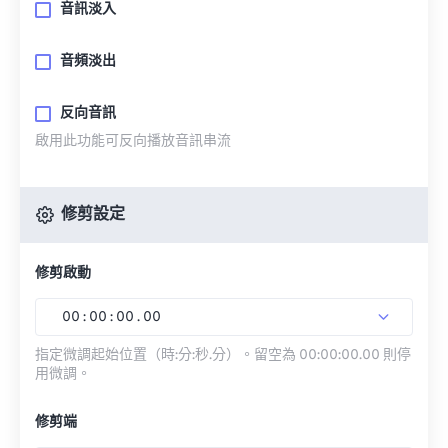
音訊淡入
音頻淡出
反向音訊
啟用此功能可反向播放音訊串流
修剪設定
修剪啟動
00
:
00
:
00
.
00
指定微調起始位置（時:分:秒.分）。留空為 00:00:00.00 則停
用微調。
修剪端