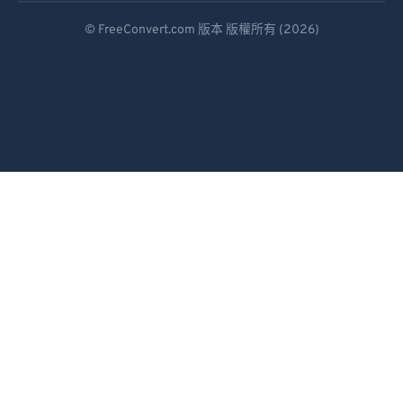
Deutsch
93
93
© FreeConvert.com 版本 版權所有 (2026)
Español
94
94
95
95
Français
96
96
Português
97
97
Italiano
98
98
Dutch
99
99
日本語
简体中文
繁體中文
한국어
Svenska