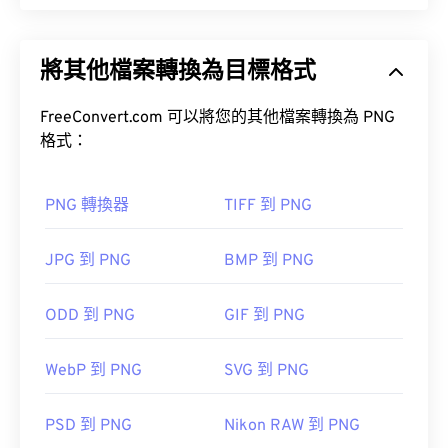
便攜式網路圖形 (PNG) 是一種
基於柵格的
檔案類
型，它壓縮圖像以提高便攜性。 PNG 圖像可以包含
將其他檔案轉換為目標格式
RGB
或
RGBA
顏色，並支持透明度，這使得它們非常
適合用於圖標或圖標設計。 PNG 也支援具有更好透
明度的動畫（試試我們的
FreeConvert.com 可以將您的其他檔案轉換為 PNG
GIF 轉 APNG
）。
格式：
開放式
PNG 轉 JPG
PNG 轉 BMP
PNG 轉換器
TIFF 到 PNG
其他程序，例如
GIMP
或
Adobe Photoshop
，也可用
JPG 到 PNG
BMP 到 PNG
於開啟和編輯 PNG 檔案。 PNG 檔案比其他檔案類型
略大，因此在將其新增至網頁時請務必小心。
ODD 到 PNG
GIF 到 PNG
WebP 到 PNG
SVG 到 PNG
開發者：
PNG 開發小組
PSD 到 PNG
Nikon RAW 到 PNG