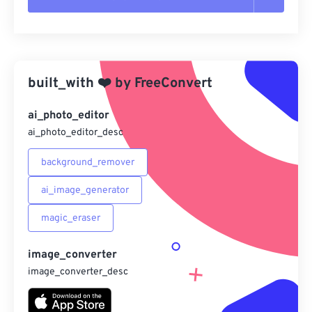
重置所有選項
應用預設
built_with
❤️
by
FreeConvert
另存為預設
ai_photo_editor
ai_photo_editor_desc
background_remover
ai_image_generator
magic_eraser
image_converter
image_converter_desc