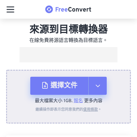
來源到目標轉換器
在線免費將源語言轉換為目標語言。
選擇文件
最大檔案大小 1GB.
報名
更多內容
來自裝置
繼續操作即表示您同意我們的
使用條款
。
來自 Dropbox