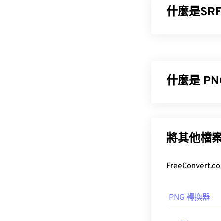
什麼是SRF
Sony RAW (SR
拍攝的原始影
適合編輯。
什麼是 P
Photoshop
不同平台上的其
便攜式網路圖形 
包含
RGB
或
RG
援具有更好透
將其他檔
Studio
Zoner P
SR
其他程序，例
開發商：
索尼
檔案類型略大
PNG 轉換器
首次發布：
200