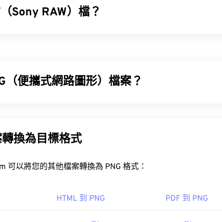
（Sony RAW）檔？
F) 是由
Sony DSC-F828
或
DSC-R1
相機產生的原始影像文件，它
像資料。由於它包含了相機的
電荷耦合元件 (CCD)
拍攝的所有影像
NG（便攜式網路圖形）檔案？
Sony RAW (ARW)
Ad
HDR Darkroom
Zoner Photo Studio
他 SRF 檔案開啟程式有所不同。
(PNG) 是一種
基於柵格的
檔案類型，它壓縮圖像以提高便攜性。 
BA
顏色，並支持透明度，這使得它們非常適合用於圖標或圖標設計。
Microsoft Camera Codec Pack
明度的動畫（試試我們的
GIF 轉 APNG
）。
案轉換為目標格式
hoto Studio
開放式
PhotoScape X for Mac
PNG 轉 JPG
PNG 轉 BMP
darktable
開源
FreeConvert.com 可以將您的其他檔案轉換為 PNG 格式：
F 轉 JPG
SRF 轉 PNG
如
GIMP
或
Adobe Photoshop
，也可用於開啟和編輯 PNG 檔案。 
公司
，因此在將其新增至網頁時請務必小心。
HTML 到 PNG
PDF 到 PNG
3 年 8 月