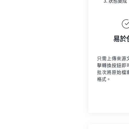
狀態變成
易於
只需上傳來源
擊轉換按鈕即
批次將原始檔
格式。