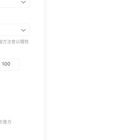
壓縮方法會以犧牲
整影像方