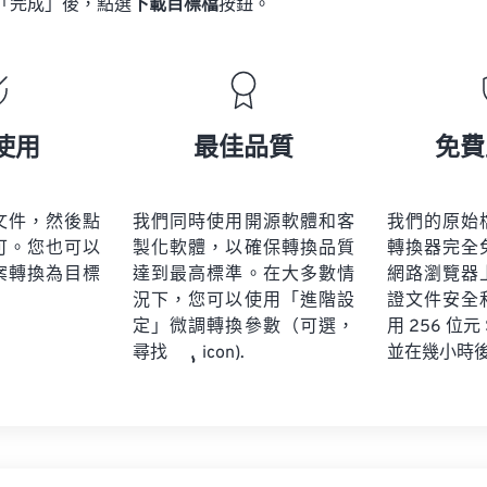
「完成」後，點選
下載目標檔
按鈕。
使用
最佳品質
免費
文件，然後點
我們同時使用開源軟體和客
我們的原始
可。您也可以
製化軟體，以確保轉換品質
轉換器完全
案轉換為目標
達到最高標準。在大多數情
網路瀏覽器
況下，您可以使用「進階設
證文件安全
定」微調轉換參數（可選，
用 256 位元
並在幾小時
尋找
icon).