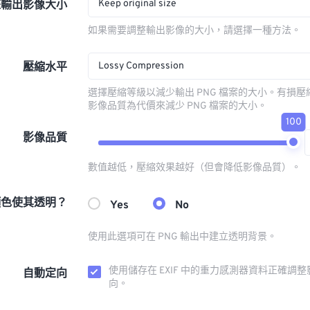
Keep original size
整輸出影像大小
如果需要調整輸出影像的大小，請選擇一種方法。
Lossy Compression
壓縮水平
選擇壓縮等級以減少輸出 PNG 檔案的大小。有損
影像品質為代價來減少 PNG 檔案的大小。
100
影像品質
數值越低，壓縮效果越好（但會降低影像品質）。
顏色使其透明？
Yes
No
使用此選項可在 PNG 輸出中建立透明背景。
使用儲存在 EXIF 中的重力感測器資料正確調
自動定向
向。