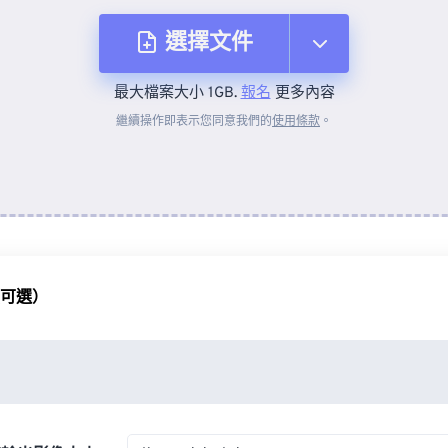
選擇文件
最大檔案大小 1GB.
報名
更多內容
來自裝置
繼續操作即表示您同意我們的
使用條款
。
來自 Dropbox
來自 Google 雲端硬碟
（可選）
來自 OneDrive
來自網址