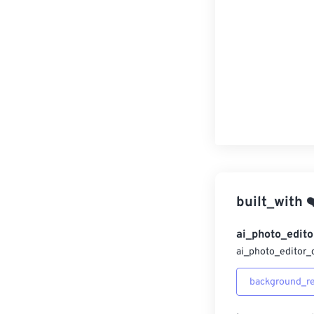
built_with
❤
ai_photo_edito
ai_photo_editor_
background_r