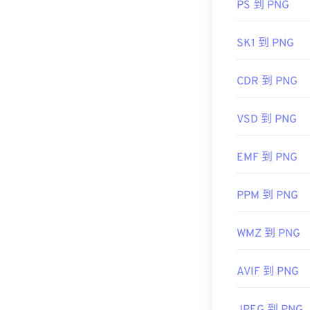
PS 到 PNG
開發者：
PNG
SK1 到 PNG
初始發佈日期
實用連結：
CDR 到 PNG
LifeWire 關於
VSD 到 PNG
維基百科 PNG
相關 PNG 工具
EMF 到 PNG
使用我們的
顏
PPM 到 PNG
WMZ 到 PNG
AVIF 到 PNG