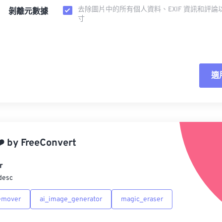
去除圖片中的所有個人資料、EXIF 資訊和評論
剝離元數據
寸
適
重
應
️
by
FreeConvert
另
r
desc
emover
ai_image_generator
magic_eraser