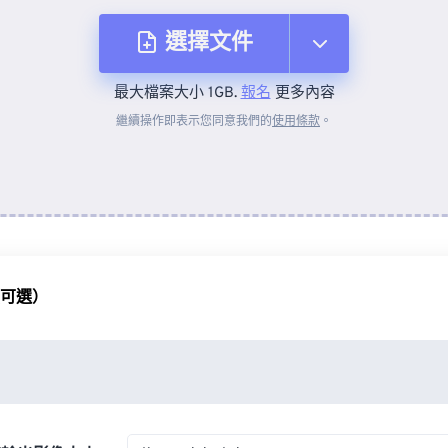
選擇文件
最大檔案大小 1GB.
報名
更多內容
來自裝置
繼續操作即表示您同意我們的
使用條款
。
來自 Dropbox
來自 Google 雲端硬碟
（可選）
來自 OneDrive
來自網址