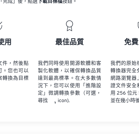
「完成」後，點選
下載目標檔
按鈕。
使用
最佳品質
免費
文件，然後點
我們同時使用開源軟體和客
我們的原始
可。您也可以
製化軟體，以確保轉換品質
轉換器完全
案轉換為目標
達到最高標準。在大多數情
網路瀏覽器
況下，您可以使用「進階設
證文件安全
定」微調轉換參數（可選，
用 256 位元
並在幾小時
尋找
icon).