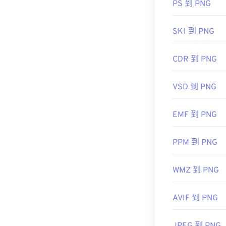
PS 到 PNG
開發者：
PNG
SK1 到 PNG
初始發佈日期
實用連結：
CDR 到 PNG
LifeWire 關於
VSD 到 PNG
維基百科 PNG
相關 PNG 工具
EMF 到 PNG
使用我們的
顏
PPM 到 PNG
WMZ 到 PNG
AVIF 到 PNG