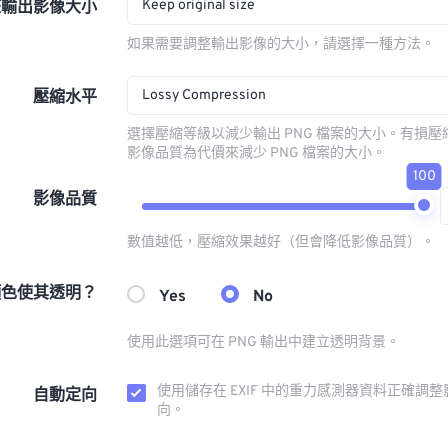
Keep original size
整輸出影像大小
如果需要調整輸出影像的大小，請選擇一種方法。
Lossy Compression
壓縮水平
選擇壓縮等級以減少輸出 PNG 檔案的大小。有損
影像品質為代價來減少 PNG 檔案的大小。
100
影像品質
數值越低，壓縮效果越好（但會降低影像品質）。
顏色使其透明？
Yes
No
使用此選項可在 PNG 輸出中建立透明背景。
使用儲存在 EXIF 中的重力感測器資料正確調
自動定向
向。