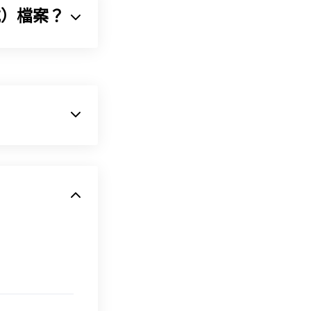
格式）檔案？
門用於
3ds
於其開放式架
=1-
PNG 圖像可以
銷售，但提供免費
 PNG 也支
，JPG 是一種
PNG 檔案比其他