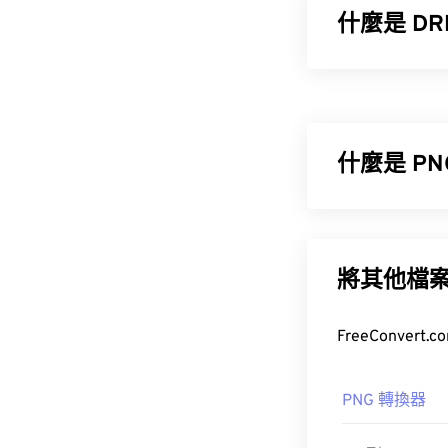
什麼是 DR
離散渲染格式 
Max（3D Studi
構，這使得文
什麼是 P
如何開啟 D
如上所述，唯一
便攜式網路圖形 
YEAR&quantit
包含
RGB
或
RG
試用期。
援具有更好透
將其他檔
您可以使用 FreeC
更常見的檔案
開發人員：
Aut
其他程序，例
首次發布：
199
檔案類型略大
PNG 轉換器