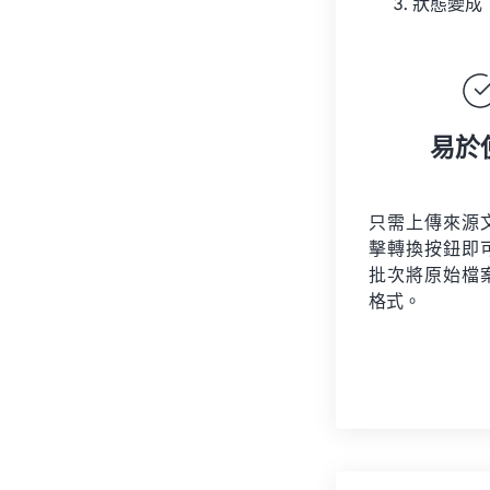
狀態變成
易於
只需上傳來源
擊轉換按鈕即
批次將原始檔
格式。