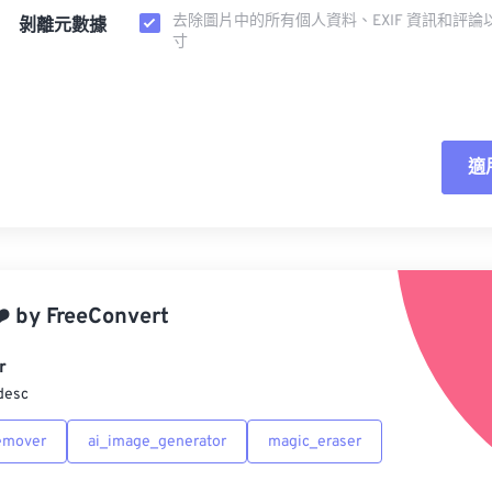
去除圖片中的所有個人資料、EXIF 資訊和評論
剝離元數據
寸
適
重
應
️
by
FreeConvert
另
r
desc
emover
ai_image_generator
magic_eraser