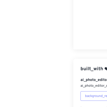
built_with
❤
ai_photo_edito
ai_photo_editor_
background_r