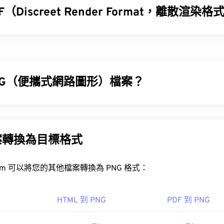
F（Discreet Render Format，離散渲染
(DRF) 是一種用於建模和渲染遊戲及動畫設計的檔案格式。它專
o Max）
建立 3D 內容和圖形場景。這種文件類型的主要優勢在
件類型具有很強的適應性和改進性。
NG（便攜式網路圖形）檔案？
RF 檔案？
可用於開啟 DRF 檔案的軟體是
3ds Max（3D StudioMAX&term
(PNG) 是一種
基於柵格的
檔案類型，它壓縮圖像以提高便攜性。 
y=1">3ds Max（3D Studio Max）
。該程式由 Autodesk 公司
BA
顏色，並支持透明度，這使得它們非常適合用於圖標或圖標設計。
明度的動畫（試試我們的
GIF 轉 APNG
）。
案轉換為目標格式
onvert.com 的
DRF 轉 JPG
工具將 DRF 檔案轉換為 JPG 格式
開放式
PNG 轉 JPG
PNG 轉 BMP
類型，大多數平台都支援。
FreeConvert.com 可以將您的其他檔案轉換為 PNG 格式：
odesk, Inc.
如
GIMP
或
Adobe Photoshop
，也可用於開啟和編輯 PNG 檔案。 
6 年 4 月
，因此在將其新增至網頁時請務必小心。
HTML 到 PNG
PDF 到 PNG