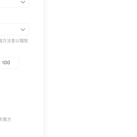
壓縮方法會以犧牲
整影像方