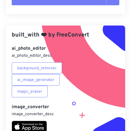
重置所有選項
應用預設
built_with
❤️
by
FreeConvert
另存為預設
ai_photo_editor
ai_photo_editor_desc
background_remover
ai_image_generator
magic_eraser
image_converter
image_converter_desc