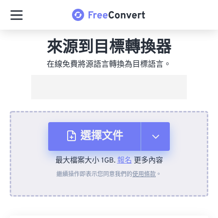
來源到目標轉換器
在線免費將源語言轉換為目標語言。
選擇文件
最大檔案大小 1GB.
報名
更多內容
來自裝置
繼續操作即表示您同意我們的
使用條款
。
來自 Dropbox