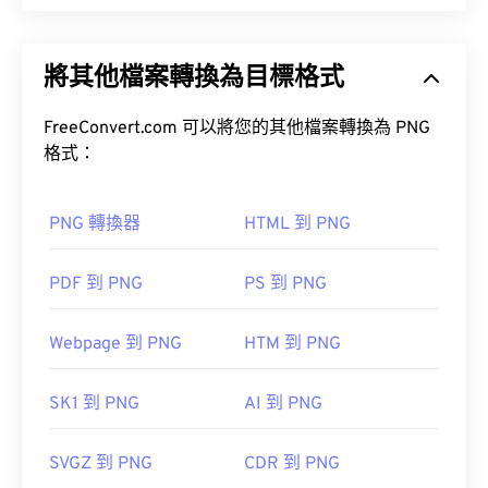
便攜式網路圖形 (PNG) 是一種
基於柵格的
檔案類
型，它壓縮圖像以提高便攜性。 PNG 圖像可以包含
將其他檔案轉換為目標格式
RGB
或
RGBA
顏色，並支持透明度，這使得它們非常
適合用於圖標或圖標設計。 PNG 也支援具有更好透
明度的動畫（試試我們的
FreeConvert.com 可以將您的其他檔案轉換為 PNG
GIF 轉 APNG
）。
格式：
開放式
PNG 轉 JPG
PNG 轉 BMP
PNG 轉換器
HTML 到 PNG
其他程序，例如
GIMP
或
Adobe Photoshop
，也可用
PDF 到 PNG
PS 到 PNG
於開啟和編輯 PNG 檔案。 PNG 檔案比其他檔案類型
略大，因此在將其新增至網頁時請務必小心。
Webpage 到 PNG
HTM 到 PNG
SK1 到 PNG
AI 到 PNG
開發者：
PNG 開發小組
SVGZ 到 PNG
CDR 到 PNG