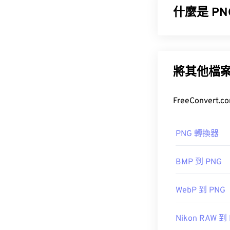
什麼是 P
便攜式網路圖形 
包含
RGB
或
RG
援具有更好透
將其他檔
其他程序，例
檔案類型略大
PNG 轉換器
BMP 到 PNG
開發者：
PNG
WebP 到 PNG
初始發佈日期
實用連結：
Nikon RAW 到