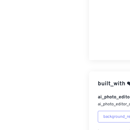
built_with
❤
ai_photo_edito
ai_photo_editor_
background_r