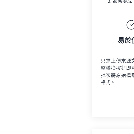
狀態變成
易於
只需上傳來源
擊轉換按鈕即
批次將原始檔
格式。