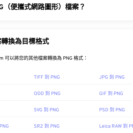
NG（便攜式網路圖形）檔案？
(PNG) 是一種
基於柵格的
檔案類型，它壓縮圖像以提高便攜性。 
BA
顏色，並支持透明度，這使得它們非常適合用於圖標或圖標設計。
明度的動畫（試試我們的
GIF 轉 APNG
）。
案轉換為目標格式
開放式
PNG 轉 JPG
PNG 轉 BMP
FreeConvert.com 可以將您的其他檔案轉換為 PNG 格式：
如
GIMP
或
Adobe Photoshop
，也可用於開啟和編輯 PNG 檔案。 
，因此在將其新增至網頁時請務必小心。
TIFF 到 PNG
JPG 到 PNG
ODD 到 PNG
GIF 到 PNG
 開發小組
SVG 到 PNG
PSD 到 PNG
：
1996 年 10 月 1 日
 PNG
SR2 到 PNG
Leica RAW 到 