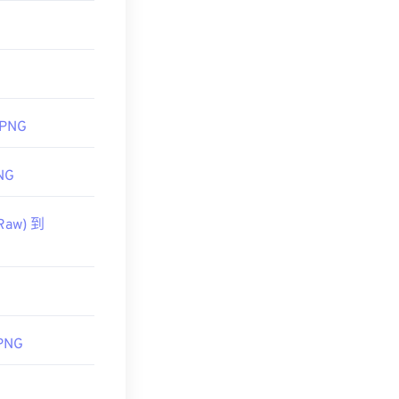
 PNG
NG
Raw) 到
PNG