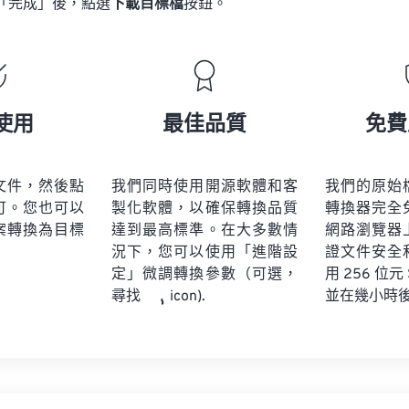
「完成」後，點選
下載目標檔
按鈕。
使用
最佳品質
免費
文件，然後點
我們同時使用開源軟體和客
我們的原始
可。您也可以
製化軟體，以確保轉換品質
轉換器完全
案轉換為目標
達到最高標準。在大多數情
網路瀏覽器
況下，您可以使用「進階設
證文件安全
定」微調轉換參數（可選，
用 256 位元
並在幾小時
尋找
icon).