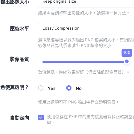
Keep original size
整輸出影像大小
如果需要調整輸出影像的大小，請選擇一種方法。
Lossy Compression
壓縮水平
選擇壓縮等級以減少輸出 PNG 檔案的大小。有損
影像品質為代價來減少 PNG 檔案的大小。
100
影像品質
數值越低，壓縮效果越好（但會降低影像品質）。
顏色使其透明？
Yes
No
使用此選項可在 PNG 輸出中建立透明背景。
使用儲存在 EXIF 中的重力感測器資料正確調
自動定向
向。