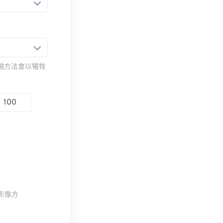
壓縮方法會以犧牲
整影像方