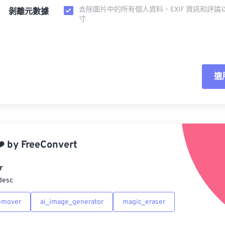
去除圖片中的所有個人資料、EXIF 資訊和評論
剝離元數據
寸
適
重
應
️
by
FreeConvert
另
r
desc
emover
ai_image_generator
magic_eraser