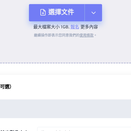
選擇文件
最大檔案大小 1GB.
報名
更多內容
來自裝置
繼續操作即表示您同意我們的
使用條款
。
來自 Dropbox
來自 Google 雲端硬碟
（可選）
來自 OneDrive
來自網址