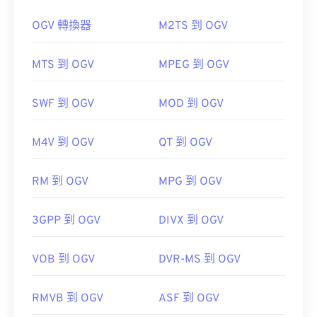
只需雙擊該文件即可開啟。無需第三方軟體。
Windows Player 中開
OGV 轉換器
M2TS 到 OGV
啟。在 Mac 系統中，它會在
QuickTime
MTS 到 OGV
MPEG 到 OGV
在某些裝置上，尤其是行動裝置上，開啟這種檔案類
如何開啟 OGV 檔案？
SWF 到 OGV
MOD 到 OGV
型可能會出現問題。 MP4 是一種包含各種資料的容
器，因此，當檔案無法開啟時，通常表示容器中的資
VLC 媒體播放器
是開啟 OGV 檔案的最佳選擇。
料（音訊或視訊編解碼器）與裝置的作業系統不相
M4V 到 OGV
QT 到 OGV
容。
Winamp
Elmedia
RM 到 OGV
MPG 到 OGV
VLC 媒體播放器
3GPP 到 OGV
DIVX 到 OGV
OGV 可以在
Windows Media Player
Windows Media
開發者：
運動影像專家小組 (MPEG)
Player
標準：
ISO/IEC 14496
href="https://www.xiph.org/dshow/">DirectShow
VOB 到 OGV
DVR-MS 到 OGV
過濾器。另一方面，如果播放器不是基於
初始發布：
1999
DirectShow 的，則無需此過濾器。
RMVB 到 OGV
ASF 到 OGV
實用連結：