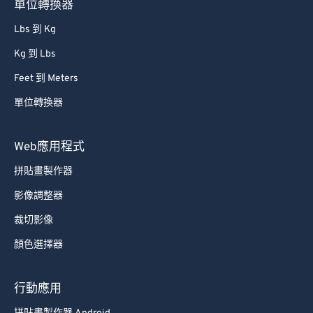
單位轉換器
86
86
Lbs 到 Kg
87
87
Kg 到 Lbs
88
88
Feet 到 Meters
89
89
單位轉換器
90
90
91
91
Web應用程式
92
92
拼貼畫製作器
93
93
影像調整器
94
94
裁切影像
95
95
顏色選擇器
96
96
97
97
行動應用
98
98