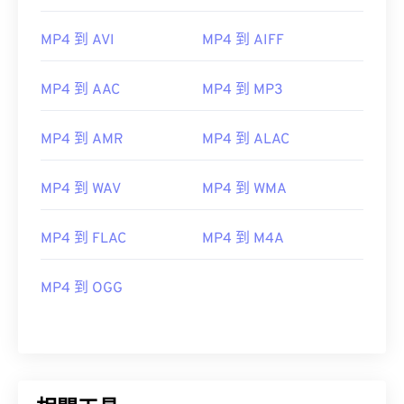
07
07
07
07
07
07
07
07
MP4 到 AVI
MP4 到 AIFF
08
08
08
08
08
08
08
08
09
09
09
09
09
09
09
09
MP4 到 AAC
MP4 到 MP3
10
10
10
10
10
10
10
10
MP4 到 AMR
MP4 到 ALAC
11
11
11
11
11
11
11
11
12
12
12
12
12
12
12
12
MP4 到 WAV
MP4 到 WMA
13
13
13
13
13
13
13
13
14
14
14
14
14
14
14
14
MP4 到 FLAC
MP4 到 M4A
15
15
15
15
15
15
15
15
MP4 到 OGG
16
16
16
16
16
16
16
16
17
17
17
17
17
17
17
17
18
18
18
18
18
18
18
18
19
19
19
19
19
19
19
19