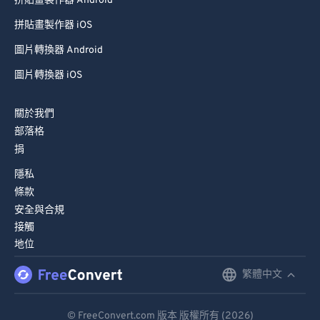
拼貼畫製作器 Android
99
99
拼貼畫製作器 iOS
圖片轉換器 Android
圖片轉換器 iOS
關於我們
部落格
捐
隱私
條款
安全與合規
接觸
地位
繁體中文
English
Deutsch
© FreeConvert.com 版本 版權所有 (2026)