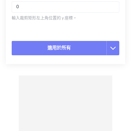
輸入裁剪矩形左上角位置的 y 座標。
適用於所有
重置所有選項
應用預設
另存為預設