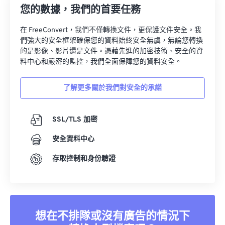
33
33
33
33
33
33
您的數據，我們的首要任務
34
34
34
34
34
34
在 FreeConvert，我們不僅轉換文件，更保護文件安全。我
35
35
35
35
35
35
們強大的安全框架確保您的資料始終安全無虞，無論您轉換
的是影像、影片還是文件。憑藉先進的加密技術、安全的資
36
36
36
36
36
36
料中心和嚴密的監控，我們全面保障您的資料安全。
37
37
37
37
37
37
了解更多關於我們對安全的承諾
38
38
38
38
38
38
39
39
39
39
39
39
SSL/TLS 加密
40
40
40
40
40
40
安全資料中心
41
41
41
41
41
41
存取控制和身份驗證
42
42
42
42
42
42
43
43
43
43
43
43
44
44
44
44
44
44
45
45
45
45
45
45
想在不排隊或沒有廣告的情況下