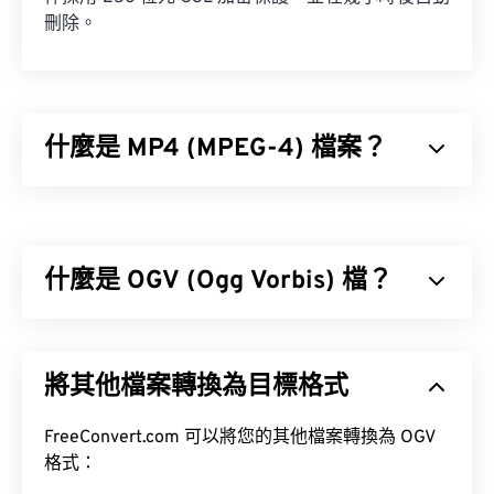
刪除。
什麼是 MP4 (MPEG-4) 檔案？
MPEG-4 (MP4) 是一種容器視訊格式，可以儲存多媒
體數據，通常是音訊和視訊。它與各種設備和作業系
統相容，使用
編解碼器
來壓縮檔案大小，從而產生易
什麼是 OGV (Ogg Vorbis) 檔？
於管理和儲存的檔案。它也是一種流行的影片格式，
用於在網路上進行串流媒體播放，例如在 YouTube
上。許多人認為 MP4 是當今最好的視訊格式之一。
Ogg Vorbis (OGV) 是一種免費、開源、未申請專利的
多媒體容器格式和編解碼器。它是 Ogg 格式和編解
將其他檔案轉換為目標格式
碼器家族的一部分，由非營利組織
Xiph.Org 基金會
開發，旨在與
已獲專利的編解碼器
競爭。 OGV 可
時
如何開啟 MP4 檔案？
分複用 (TDM)
FreeConvert.com 可以將您的其他檔案轉換為 OGV
音訊、視訊、文字（字幕）和元資
料。
格式：
MP4 檔案會在作業系統的預設視訊播放器中開啟。