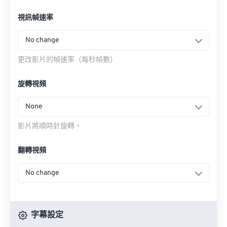
視訊幀速率
No change
更改影片的幀速率（每秒幀數）
旋轉視頻
None
影片將順時針旋轉。
翻轉視頻
No change
字幕設定