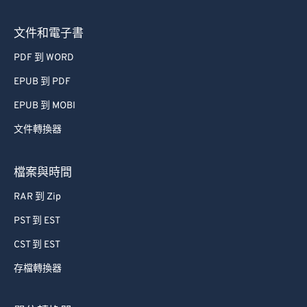
73
73
文件和電子書
74
74
PDF 到 WORD
75
75
EPUB 到 PDF
76
76
EPUB 到 MOBI
77
77
文件轉換器
78
78
79
79
檔案與時間
80
80
RAR 到 Zip
81
81
PST 到 EST
82
82
CST 到 EST
83
83
存檔轉換器
84
84
85
85