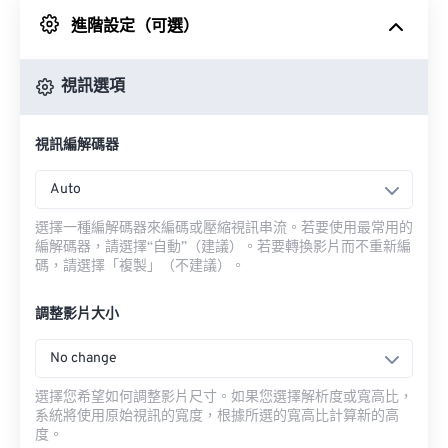
進階設定（可選）
來自 Google 雲端硬碟
視訊選項
來自 OneDrive
視訊編解碼器
來自網址
Auto
選擇一種編解碼器來編碼或壓縮視訊串流。若要使用最常用的
編解碼器，請選擇“自動”（建議）。若要轉換影片而不重新編
碼，請選擇「複製」（不建議）。
調整影片大小
No change
選擇您希望如何調整影片尺寸。如果您選擇解析度或寬高比，
系統將使用原始視訊的寬度，根據所選的寬高比計算新的高
度。