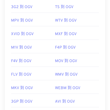
https://en.wikipedia.org/wiki/MPEG-4
3G2 到 OGV
TS 到 OGV
開發者：
Xiph.Org 基金會
https://mpeg.chiariglione.org/standards/mpeg-
初始版本：
2017
4.html
MPV 到 OGV
WTV 到 OGV
實用連結：
https://en.wikipedia.org/wiki/Ogg
XVID 到 OGV
MXF 到 OGV
https://www.xiph.org/
M1V 到 OGV
F4P 到 OGV
F4V 到 OGV
MOV 到 OGV
FLV 到 OGV
WMV 到 OGV
MKV 到 OGV
WEBM 到 OGV
3GP 到 OGV
AVI 到 OGV