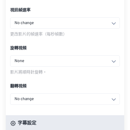
視訊幀速率
No change
更改影片的幀速率（每秒幀數）
旋轉視頻
None
影片將順時針旋轉。
翻轉視頻
No change
字幕設定