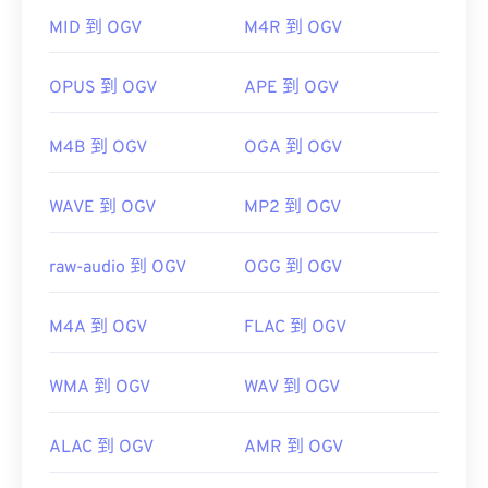
MID 到 OGV
M4R 到 OGV
OGV 可以在
Windows Media Player
Windows Media
開發方：
ISO
/
IEC
，
動態圖像專家組
Player
初始發布：
1993
href="https://www.xiph.org/dshow/">DirectShow
OPUS 到 OGV
APE 到 OGV
過濾器。另一方面，如果播放器不是基於
實用連結：
DirectShow 的，則無需此過濾器。
M4B 到 OGV
OGA 到 OGV
https://en.wikipedia.org/wiki/MP3
https://mpeg.chiariglione.org/standards/mpeg-
WAVE 到 OGV
MP2 到 OGV
開發者：
Xiph.Org 基金會
a/music-player-application-format.html
初始版本：
2017
raw-audio 到 OGV
OGG 到 OGV
實用連結：
https://en.wikipedia.org/wiki/Ogg
M4A 到 OGV
FLAC 到 OGV
https://www.xiph.org/
WMA 到 OGV
WAV 到 OGV
ALAC 到 OGV
AMR 到 OGV