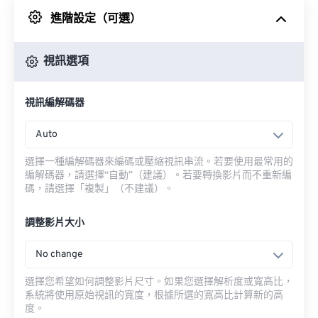
進階設定（可選）
來自 Google 雲端硬碟
視訊選項
來自 OneDrive
視訊編解碼器
來自網址
Auto
選擇一種編解碼器來編碼或壓縮視訊串流。若要使用最常用的
編解碼器，請選擇“自動”（建議）。若要轉換影片而不重新編
碼，請選擇「複製」（不建議）。
調整影片大小
No change
選擇您希望如何調整影片尺寸。如果您選擇解析度或寬高比，
系統將使用原始視訊的寬度，根據所選的寬高比計算新的高
度。