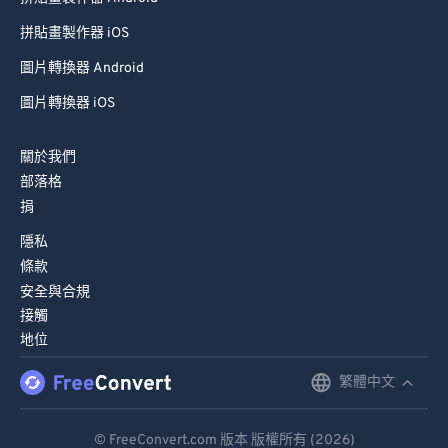
94
94
拼貼畫製作器 iOS
95
95
圖片轉換器 Android
96
96
圖片轉換器 iOS
97
97
98
98
關於我們
99
99
部落格
捐
隱私
條款
安全與合規
接觸
地位
繁體中文
English
Deutsch
© FreeConvert.com 版本 版權所有 (2026)