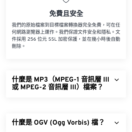
免費且安全
我們的原始檔案到目標檔案轉換器完全免費，可在任
何網路瀏覽器上運作。我們保證文件安全和隱私。文
件採用 256 位元 SSL 加密保護，並在幾小時後自動
刪除。
什麼是 MP3（MPEG-1 音訊層 III
或 MPEG-2 音訊層 III）檔案？
MPEG-1 音訊層 III 或 MPEG-2 音訊層 III (MP3) 是一
種數位音訊編碼格式，用於將音訊序列壓縮成非常小
的文件，以便進行數位儲存和傳輸。 MP3 檔案是消
什麼是 OGV (Ogg Vorbis) 檔？
費者最常用的音訊檔案格式。由於其體積小、音質尚
可接受，MP3 檔案易於儲存和共享，因此被廣泛使