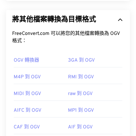
用。
Ogg Vorbis (OGV) 是一種免費、開源、未申請專利的
多媒體容器格式和編解碼器。它是 Ogg 格式和編解
將其他檔案轉換為目標格式
碼器家族的一部分，由非營利組織
Xiph.Org 基金會
開發，旨在與
已獲專利的編解碼器
競爭。 OGV 可
時
如何開啟 MP3 檔案？
分複用 (TDM)
FreeConvert.com 可以將您的其他檔案轉換為 OGV
音訊、視訊、文字（字幕）和元資
料。
格式：
由於 MP3 檔案非常普及，大多數主流音訊播放程式
都支援它們。
iTunes
預覽 MP3
OGV 轉換器
3GA 到 OGV
M4P 到 OGV
RMI 到 OGV
另一個可以開啟 MP3 檔案的程式是
VLC 媒體播放
器
。請注意，還有兩種其他檔案類型也使用 MP3 副
如何開啟 OGV 檔案？
MIDI 到 OGV
raw 到 OGV
檔名。
Masterpoint green points data
VLC 媒體播放器
是開啟 OGV 檔案的最佳選擇。
AIFC 到 OGV
MP1 到 OGV
TeslaCrypt 3.0Crypt 3.勒索軟體加密檔案
Winamp
Elmedia
CAF 到 OGV
AIF 到 OGV