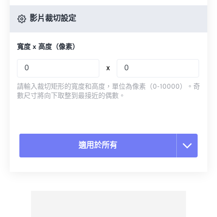
影片裁切設定
寬度 x 高度（像素）
x
請輸入裁切矩形的寬度和高度，單位為像素（0-10000）。奇
數尺寸將向下取整到最接近的偶數。
適用於所有
重置所有選項
應用預設
另存為預設