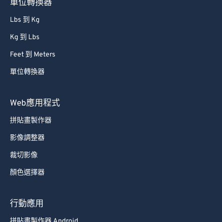
單位轉換器
81
81
Lbs 到 Kg
82
82
Kg 到 Lbs
83
83
Feet 到 Meters
84
84
單位轉換器
85
85
86
86
Web應用程式
87
87
拼貼畫製作器
88
88
影像調整器
89
89
裁切影像
90
90
顏色選擇器
91
91
92
92
行動應用
93
93
拼貼畫製作器 Android