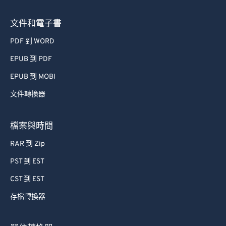
68
68
文件和電子書
69
69
PDF 到 WORD
70
70
EPUB 到 PDF
71
71
72
72
EPUB 到 MOBI
73
73
文件轉換器
74
74
檔案與時間
75
75
RAR 到 Zip
76
76
PST 到 EST
77
77
CST 到 EST
78
78
79
79
存檔轉換器
80
80