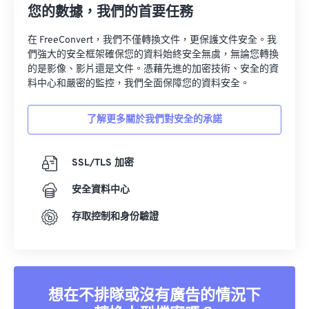
28
28
28
28
28
28
您的數據，我們的首要任務
29
29
29
29
29
29
在 FreeConvert，我們不僅轉換文件，更保護文件安全。我
30
30
30
30
30
30
們強大的安全框架確保您的資料始終安全無虞，無論您轉換
的是影像、影片還是文件。憑藉先進的加密技術、安全的資
31
31
31
31
31
31
料中心和嚴密的監控，我們全面保障您的資料安全。
32
32
32
32
32
32
33
33
33
33
33
33
了解更多關於我們對安全的承諾
34
34
34
34
34
34
SSL/TLS 加密
35
35
35
35
35
35
36
36
36
36
36
36
安全資料中心
37
37
37
37
37
37
存取控制和身份驗證
38
38
38
38
38
38
39
39
39
39
39
39
40
40
40
40
40
40
想在不排隊或沒有廣告的情況下
41
41
41
41
41
41