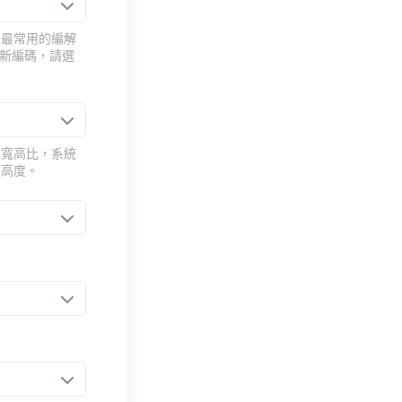
用最常用的編解
重新編碼，請選
或寬高比，系統
的高度。