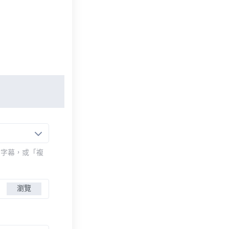
的字幕，或「複
瀏覽