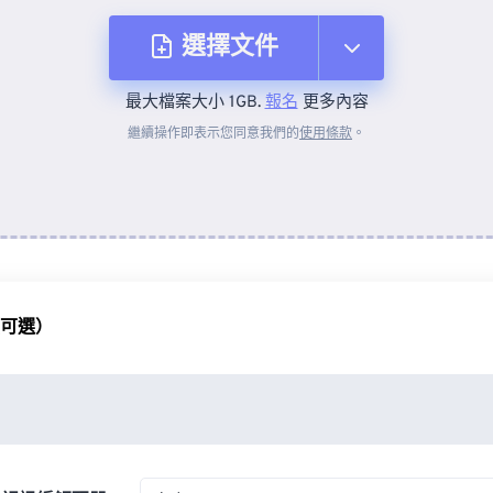
選擇文件
最大檔案大小 1GB.
報名
更多內容
來自裝置
繼續操作即表示您同意我們的
使用條款
。
來自 Dropbox
來自 Google 雲端硬碟
（可選）
來自 OneDrive
來自網址