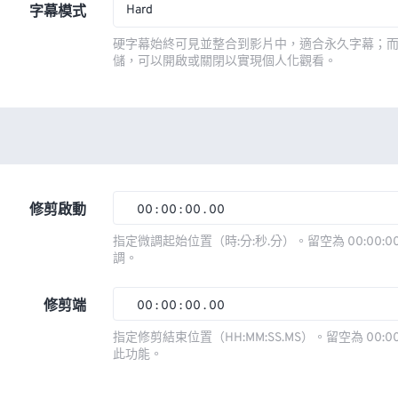
Hard
字幕模式
硬字幕始終可見並整合到影片中，適合永久字幕；
儲，可以開啟或關閉以實現個人化觀看。
修剪啟動
00
:
00
:
00
.
00
00
00
00
00
指定微調起始位置（時:分:秒.分）。留空為 00:00:00
調。
01
01
01
01
02
02
02
02
修剪端
00
:
00
:
00
.
00
03
03
03
03
00
00
00
00
指定修剪結束位置（HH:MM:SS.MS）。留空為 00:00
此功能。
04
04
04
04
01
01
01
01
05
05
05
05
02
02
02
02