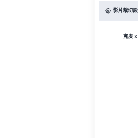
影片裁切設
寬度 