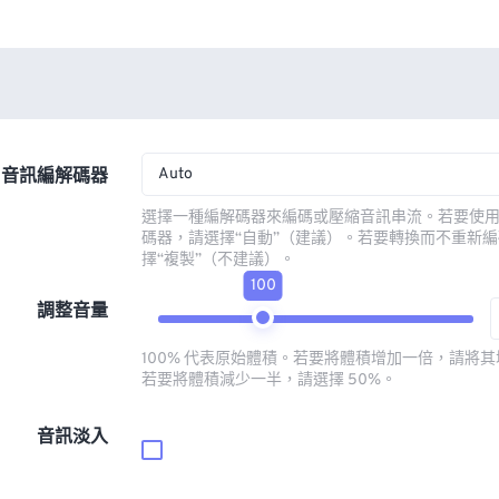
Auto
音訊編解碼器
選擇一種編解碼器來編碼或壓縮音訊串流。若要使
碼器，請選擇“自動”（建議）。若要轉換而不重新
擇“複製”（不建議）。
100
調整音量
100% 代表原始體積。若要將體積增加一倍，請將其增
若要將體積減少一半，請選擇 50%。
音訊淡入