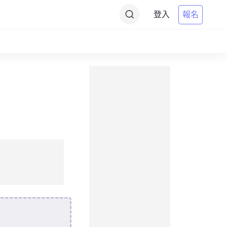
登入
報名