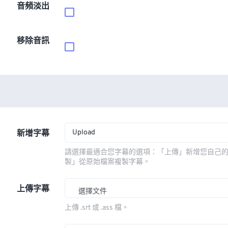
音頻淡出
移除音訊
Upload
新增字幕
請選擇最適合您字幕的選項：「上傳」新增您自己
製」從原始檔案複製字幕。
上傳字幕
選擇文件
上傳 .srt 或 .ass 檔。