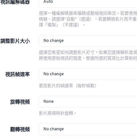
Auto
視訊編解碼器
選擇一種編解碼器來編碼或壓縮視訊串流。若要使
碼器，請選擇“自動”（建議）。若要轉換影片而不
擇「複製」（不建議）。
No change
調整影片大小
選擇您希望如何調整影片尺寸。如果您選擇解析度
將使用原始視訊的寬度，根據所選的寬高比計算新
No change
視訊幀速率
更改影片的幀速率（每秒幀數）
None
旋轉視頻
影片將順時針旋轉。
No change
翻轉視頻