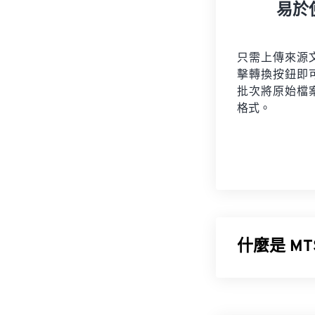
易於
只需上傳來源
擊轉換按鈕即
批次將原始檔
格式。
什麼是 M
MPEG 傳輸系統
和松下 (Panas