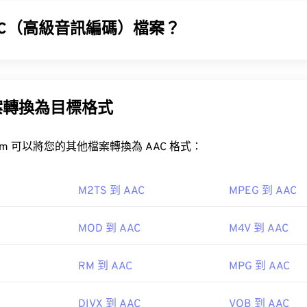
31
31
31
35
35
35
32
32
32
AC（高級音訊編碼）檔案？
36
36
36
33
33
33
TS 檔案？
37
37
37
(AAC) 是一種數位音訊檔案格式，它透過有損壓縮來減少檔案大
34
34
34
廣播和網路串流媒體。它是 iOS、YouTube、任天堂和 PlaySt
38
38
38
35
35
35
機和藍光光碟的標準常用檔案類型。因此，只需雙擊該文件，即可
案轉換為目標格式
動裝置）上開啟它。
39
39
39
36
36
36
Apple 的 Final Cut Pro
VLC 媒體播放器
40
40
40
37
37
37
FreeConvert.com 可以將您的其他檔案轉換為 AAC 格式：
41
41
41
38
38
38
案體積較大，難以管理和儲存。要減小檔案大小，只需將 MTS 檔案轉
42
42
42
39
39
39
M2TS 到 AAC
MPEG 到 AAC
43
43
43
40
40
40
AC 文件通常用作視頻遊戲的音頻文件，因此它們可以在大多數流
MOD 到 AAC
M4V 到 AAC
44
44
44
41
41
41
ndo 3DS
和
Playstation 4
onic
和
Sony
45
45
45
42
42
42
RM 到 AAC
MPG 到 AAC
06
46
46
46
43
43
43
O/IEC MPEG 音訊委員會
47
47
47
DIVX 到 AAC
VOB 到 AAC
44
44
44
7