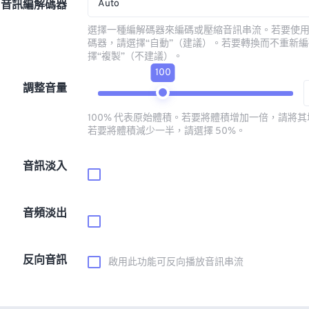
Auto
音訊編解碼器
選擇一種編解碼器來編碼或壓縮音訊串流。若要使
碼器，請選擇“自動”（建議）。若要轉換而不重新
擇“複製”（不建議）。
100
調整音量
100% 代表原始體積。若要將體積增加一倍，請將其增
若要將體積減少一半，請選擇 50%。
音訊淡入
音頻淡出
反向音訊
啟用此功能可反向播放音訊串流