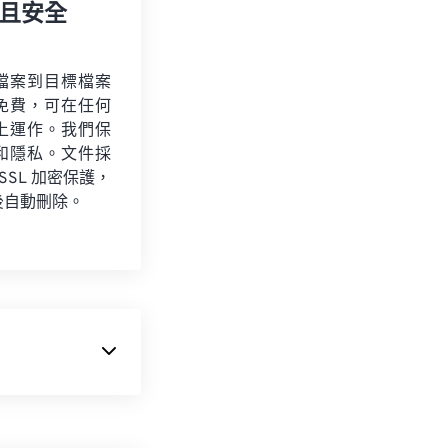
且安全
檔案到目標檔案
免費，可在任何
上運作。我們保
和隱私。文件採
 SSL 加密保護，
後自動刪除。
尼 (Sony)
 MTS 檔案。