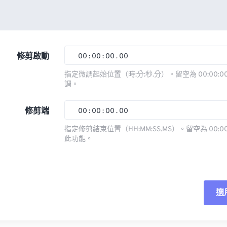
修剪啟動
00
:
00
:
00
.
00
指定微調起始位置（時:分:秒.分）。留空為 00:00:00
調。
00
00
00
00
01
01
01
01
修剪端
00
:
00
:
00
.
00
02
02
02
02
指定修剪結束位置（HH:MM:SS.MS）。留空為 00:00
此功能。
03
03
03
03
00
00
00
00
04
04
04
04
01
01
01
01
05
05
05
05
02
02
02
02
適
06
06
06
06
03
03
03
03
07
07
07
07
04
04
04
04
重