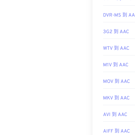
https://en.wiki
實用連結：
http://www.blu
DVR-MS 到 AA
https://en.wik
https://www.i
3G2 到 AAC
WTV 到 AAC
M1V 到 AAC
MOV 到 AAC
MKV 到 AAC
AVI 到 AAC
AIFF 到 AAC