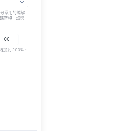
用最常用的編解
編碼音頻，請選
加到 200%。