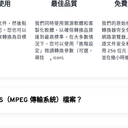
21
21
21
21
18
18
18
18
使用
最佳品質
免費
22
22
22
22
19
19
19
19
23
23
23
23
20
20
20
20
文件，然後點
我們同時使用開源軟體和客
我們的原始
24
24
24
可。您也可以
製化軟體，以確保轉換品質
轉換器完全
21
21
21
21
案轉換為目標
達到最高標準。在大多數情
網路瀏覽器
25
25
25
22
22
22
22
況下，您可以使用「進階設
證文件安全
26
26
26
定」微調轉換參數（可選，
23
23
23
23
用 256 位元
並在幾小時
尋找
icon).
27
27
27
24
24
24
28
28
28
25
25
25
29
29
29
26
26
26
30
30
30
27
27
27
31
31
31
TS（MPEG 傳輸系統）檔案？
28
28
28
32
32
32
29
29
29
 (MTS) 是高清 (HD) 攝影機在擷取視訊和音訊時產生的檔案類型。索
33
33
33
30
30
30
onic) 開發了 MTS，但佳能 (Canon)、JVC 和其他攝影機也會創建
34
34
34