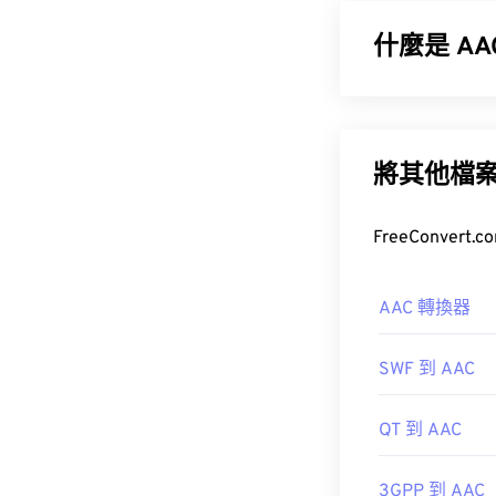
什麼是 A
如何開啟 M
進階音訊編碼 
包括數位電視、數位
MTS 是攝影
音訊格式。
將其他檔
系統（包括行
有時 MTS 檔
AAC 轉換器
式即可。
此外，由於 A
Cnet.com
SWF 到 AAC
開，例如
Ninte
開發者：
Panas
QT 到 AAC
首次發布：
20
開發機構：
IS
實用連結：
3GPP 到 AAC
首次發布：
199