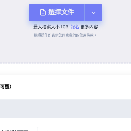
選擇文件
最大檔案大小 1GB.
報名
更多內容
來自裝置
繼續操作即表示您同意我們的
使用條款
。
來自 Dropbox
來自 Google 雲端硬碟
（可選）
來自 OneDrive
來自網址