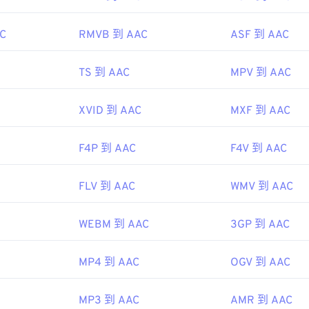
pedia.org/wiki/.m2ts
48
48
48
45
45
45
-raydisc.com/en/languagetest.aspx
C
RMVB 到 AAC
ASF 到 AAC
49
49
49
46
46
46
ipedia.org/wiki/Advanced_Audio_Coding
50
50
50
47
47
47
so.org/standard/43345.html?browse=tc
TS 到 AAC
MPV 到 AAC
51
51
51
48
48
48
52
52
52
XVID 到 AAC
MXF 到 AAC
49
49
49
53
53
53
50
50
50
F4P 到 AAC
F4V 到 AAC
54
54
54
51
51
51
55
55
55
52
52
52
FLV 到 AAC
WMV 到 AAC
56
56
56
53
53
53
WEBM 到 AAC
3GP 到 AAC
57
57
57
54
54
54
58
58
58
55
55
55
MP4 到 AAC
OGV 到 AAC
59
59
59
56
56
56
60
MP3 到 AAC
AMR 到 AAC
57
57
57