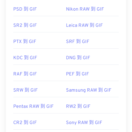
開發者：
Nikon
GIF 幾乎可以在所有影像檢視器應用程式、網頁瀏覽
PSD 到 GIF
Nikon RAW 到 GIF
器和作業系統上輕鬆開啟。
首次發布：
2008 年 8 月
Adobe
SR2 到 GIF
Leica RAW 到 GIF
Photoshop
Microsoft Photos
Photoshop Elements
PTX 到 GIF
SRF 到 GIF
...AL!3085!10!79164910832028!79165044954577&ef
href="https://www.roxio.com/en/products/creator/pro/
KDC 到 GIF
DNG 到 GIF
utm_source=bing&utm_medium=cpc&utm_term=
roxio%20creator%20nxt%20pro&utm_campaign=Roxio_
RAF 到 GIF
PEF 到 GIF
target="_blank">NXT Pro
SRW 到 GIF
Samsung RAW 到 GIF
Pentax RAW 到 GIF
RW2 到 GIF
CR2 到 GIF
Sony RAW 到 GIF