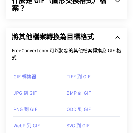
什麼是 GIF（圖形交換格式）檔
捕捉和儲存其專業級相機的原始影像。
案？
圖形交換格式 (GIF) 是一種點陣圖檔案格式，它是基
於像素 (
像素
)，並使用 RGB 顏色模型 (
BMP
) 不同，
將其他檔案轉換為目標格式
GIF 使用無損壓縮 (
無損音頻)，並且支援無音訊動
畫。
FreeConvert.com 可以將您的其他檔案轉換為 GIF 格
Nikon Capture NX-D for Mac
GIF 最常見的用途是以動畫形式出現在廣告、社群媒
式：
ViewNX
體上的情緒回覆和表情符號中，這些內容經常在網路
HDR
Zoner
上迅速傳播。
Photo Studio
Corel PaintShop Pro
GIF 轉換器
TIFF 到 GIF
如何開啟 GIF 檔案？
NRW 轉 JPG
XnView MP
JPG 到 GIF
BMP 到 GIF
幾乎所有網頁瀏覽器都支援 GIF，這使其比其他圖像
格式（例如 PNG）更具優勢。此外，GIF 可以在蘋
darktable
果行動裝置（包括 iPhone 和 iPad）上打開，這使得
PNG 到 GIF
ODD 到 GIF
Adobe
它比
Adobe Flash
更受歡迎。
Photoshop
Adobe Photoshop Lightroom
e
Photoshop Lightroom
Zoner Photo Studio
WebP 到 GIF
SVG 到 GIF