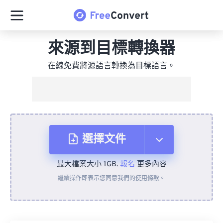
來源到目標轉換器
在線免費將源語言轉換為目標語言。
選擇文件
最大檔案大小 1GB.
報名
更多內容
來自裝置
繼續操作即表示您同意我們的
使用條款
。
來自 Dropbox