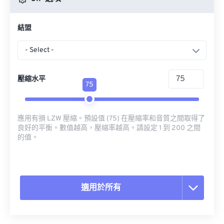
結盟
- Select -
壓縮水平
75
應用有損 LZW 壓縮。預設值 (75) 在壓縮率和音質之間取得了
良好的平衡。數值越高，壓縮率越高。請設定 1 到 200 之間
的值。
適用於所有
重置所有選項