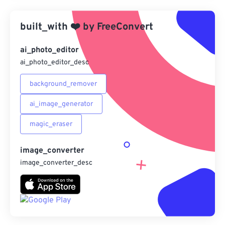
應用預設
built_with
❤️
by
FreeConvert
另存為預設
ai_photo_editor
ai_photo_editor_desc
background_remover
ai_image_generator
magic_eraser
image_converter
image_converter_desc