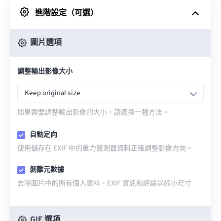
進階設定（可選）
來自 Google 雲端硬碟
圖片選項
來自 OneDrive
調整輸出影像大小
來自網址
Keep original size
如果需要調整輸出影像的大小，請選擇一種方法。
自動定向
使用儲存在 EXIF 中的重力感測器資料正確調整影像方向。
剝離元數據
去除圖片中的所有個人資料、EXIF 資訊和評論以縮小尺寸
GIF 選項