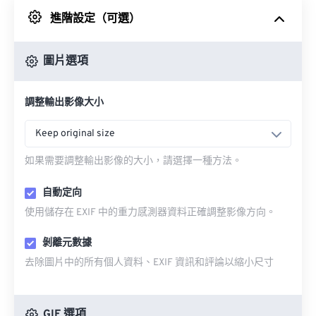
進階設定（可選）
來自 Google 雲端硬碟
圖片選項
來自 OneDrive
調整輸出影像大小
來自網址
Keep original size
如果需要調整輸出影像的大小，請選擇一種方法。
自動定向
使用儲存在 EXIF 中的重力感測器資料正確調整影像方向。
剝離元數據
去除圖片中的所有個人資料、EXIF 資訊和評論以縮小尺寸
GIF 選項