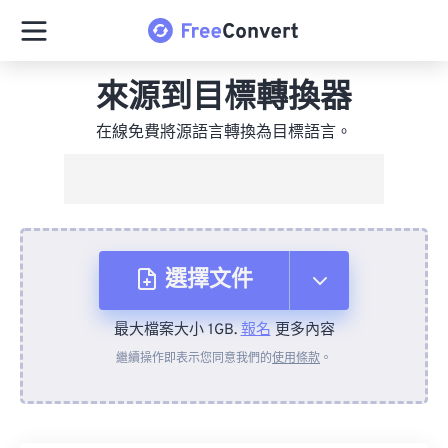
來源到目標轉換器
在線免費將源語言轉換為目標語言。
選擇文件
最大檔案大小 1GB.
報名
更多內容
來自裝置
繼續操作即表示您同意我們的
使用條款
。
來自 Dropbox