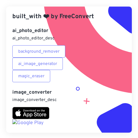
應用預設
built_with
❤️
by
FreeConvert
另存為預設
ai_photo_editor
ai_photo_editor_desc
background_remover
ai_image_generator
magic_eraser
image_converter
image_converter_desc