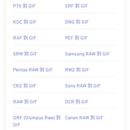
Photoshop Elements
PTX 到 GIF
SRF 到 GIF
...AL!3085!10!79164910832028!79165044954577&ef
href="https://www.roxio.com/en/products/creator/pro/
KDC 到 GIF
DNG 到 GIF
utm_source=bing&utm_medium=cpc&utm_term=
roxio%20creator%20nxt%20pro&utm_campaign=Roxio_
RAF 到 GIF
PEF 到 GIF
target="_blank">NXT Pro
SRW 到 GIF
Samsung RAW 到 GIF
Pentax RAW 到 GIF
RW2 到 GIF
CR2 到 GIF
Sony RAW 到 GIF
RAW 到 GIF
DCR 到 GIF
ORF (Olympus Raw) 到
Canon RAW 到 GIF
GIF