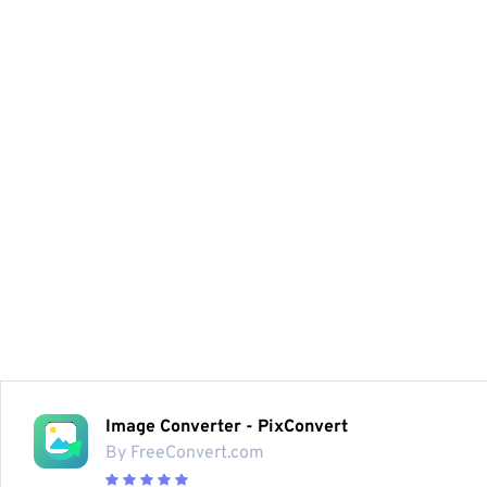
Image Converter - PixConvert
By FreeConvert.com