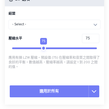
結盟
- Select -
壓縮水平
75
應用有損 LZW 壓縮。預設值 (75) 在壓縮率和音質之間取得了
良好的平衡。數值越高，壓縮率越高。請設定 1 到 200 之間
的值。
適用於所有
重置所有選項