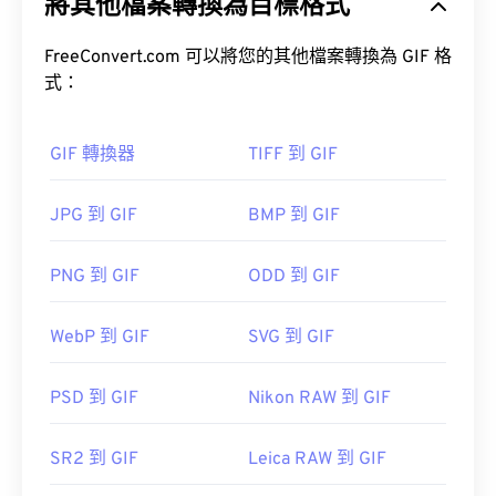
將其他檔案轉換為目標格式
GIF 使用無損壓縮 (
無損音頻)，並且支援無音訊動
畫。
FreeConvert.com 可以將您的其他檔案轉換為 GIF 格
GIF 最常見的用途是以動畫形式出現在廣告、社群媒
式：
體上的情緒回覆和表情符號中，這些內容經常在網路
上迅速傳播。
GIF 轉換器
TIFF 到 GIF
如何開啟 GIF 檔案？
JPG 到 GIF
BMP 到 GIF
幾乎所有網頁瀏覽器都支援 GIF，這使其比其他圖像
格式（例如 PNG）更具優勢。此外，GIF 可以在蘋
果行動裝置（包括 iPhone 和 iPad）上打開，這使得
PNG 到 GIF
ODD 到 GIF
它比
Adobe Flash
更受歡迎。
WebP 到 GIF
SVG 到 GIF
GIF 幾乎可以在所有影像檢視器應用程式、網頁瀏覽
PSD 到 GIF
Nikon RAW 到 GIF
器和作業系統上輕鬆開啟。
Adobe
SR2 到 GIF
Leica RAW 到 GIF
Photoshop
Microsoft Photos