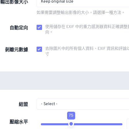
Keep original size
整輸出影像大小
如果需要調整輸出影像的大小，請選擇一種方法。
使用儲存在 EXIF 中的重力感測器資料正確調
自動定向
向。
去除圖片中的所有個人資料、EXIF 資訊和評論
剝離元數據
寸
- Select -
結盟
75
壓縮水平