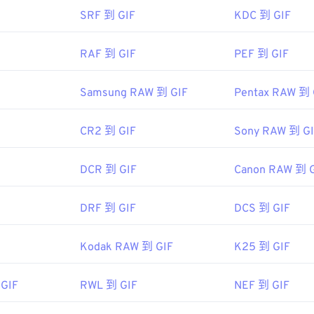
ing&utm_medium=cpc&utm_term=
SRF 到 GIF
KDC 到 GIF
tor%20nxt%20pro&utm_campaign=Roxio_Bing&msclkid=84b12
">NXT Pro
RAF 到 GIF
PEF 到 GIF
Samsung RAW 到 GIF
Pentax RAW 到 
CR2 到 GIF
Sony RAW 到 G
DCR 到 GIF
Canon RAW 到 
DRF 到 GIF
DCS 到 GIF
Kodak RAW 到 GIF
K25 到 GIF
GIF
RWL 到 GIF
NEF 到 GIF