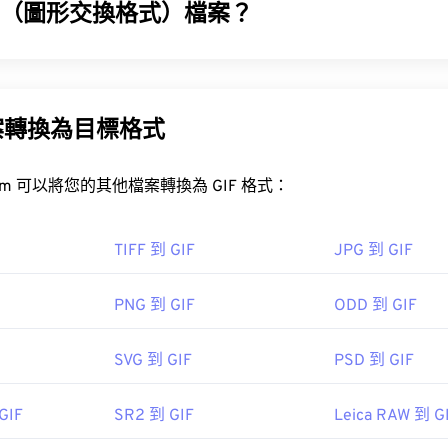
IF（圖形交換格式）檔案？
GIF) 是一種點陣圖檔案格式，它是基於像素 (
像素
)，並使用 RG
IF 使用無損壓縮 (
無損音頻)，並且支援無音訊動畫。
案轉換為目標格式
的用途是以動畫形式出現在廣告、社群媒體上的情緒回覆和表情符
速傳播。
FreeConvert.com 可以將您的其他檔案轉換為 GIF 格式：
IF 檔案？
覽器都支援 GIF，這使其比其他圖像格式（例如 PNG）更具優勢。
TIFF 到 GIF
JPG 到 GIF
（包括 iPhone 和 iPad）上打開，這使得它比
Adobe Flash
更
PNG 到 GIF
ODD 到 GIF
以在所有影像檢視器應用程式、網頁瀏覽器和作業系統上輕鬆開啟。
SVG 到 GIF
PSD 到 GIF
Adobe Photoshop
Microsoft Photos
Photoshop Elements
GIF
SR2 到 GIF
Leica RAW 到 G
0!79164910832028!79165044954577&ef_id=XQ7gggAAAIpSx
www.roxio.com/en/products/creator/pro/?