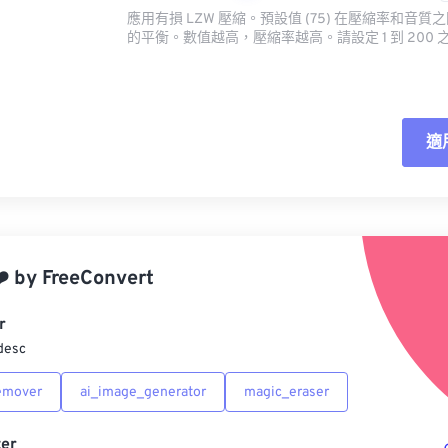
應用有損 LZW 壓縮。預設值 (75) 在壓縮率和音
的平衡。數值越高，壓縮率越高。請設定 1 到 200 
適
重
應
️
by
FreeConvert
另
r
desc
emover
ai_image_generator
magic_eraser
er