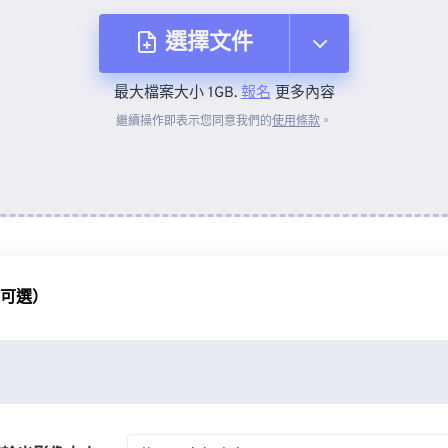
選擇文件
最大檔案大小 1GB.
報名
更多內容
來自裝置
繼續操作即表示您同意我們的
使用條款
。
來自 Dropbox
來自 Google 雲端硬碟
（可選）
來自 OneDrive
來自網址