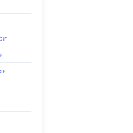
eff156618df232f707e1ffe2508"
GIF
IF
GIF