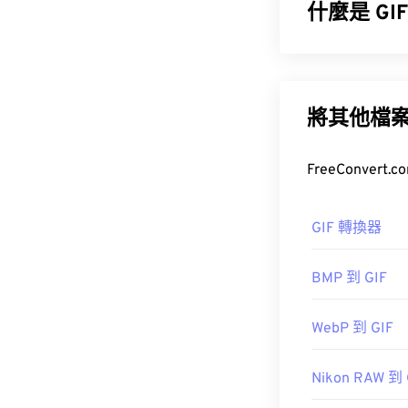
什麼是 G
圖形交換格式 (
(
BMP
) 不同，G
將其他檔
GIF 最常見
常在網路上迅
如何開啟 G
幾乎所有網頁瀏
GIF 轉換器
以在蘋果行動裝置
BMP 到 GIF
GIF 幾乎可
WebP 到 GIF
Nikon RAW 到 
...AL!3085!1
href="https://