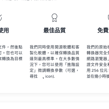
使用
最佳品質
免費
文件，然後點
我們同時使用開源軟體和客
我們的原始
可。您也可以
製化軟體，以確保轉換品質
轉換器完全
案轉換為目標
達到最高標準。在大多數情
網路瀏覽器
況下，您可以使用「進階設
證文件安全
定」微調轉換參數（可選，
用 256 位元
並在幾小時
尋找
icon).