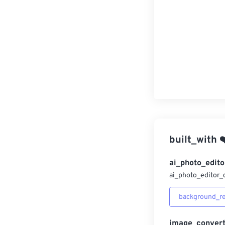
built_with
❤
ai_photo_edito
ai_photo_editor_
background_r
image_convert