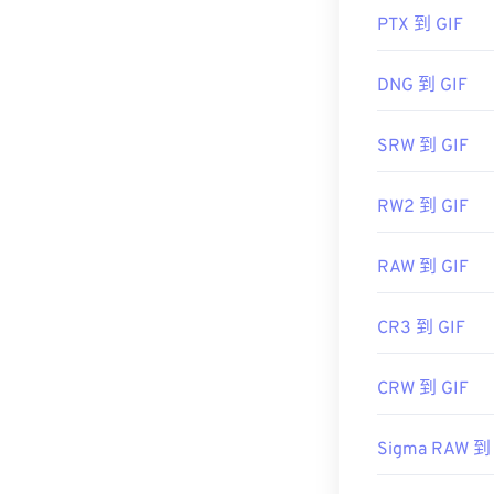
utm_source=b
PTX 到 GIF
roxio%20crea
target="_blank
DNG 到 GIF
SRW 到 GIF
RW2 到 GIF
RAW 到 GIF
CR3 到 GIF
CRW 到 GIF
Sigma RAW 到 