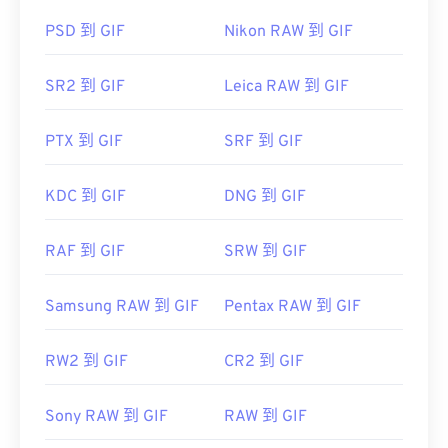
TIFF
PEF 轉 PNG
GIF 幾乎可以在所有影像檢視器應用程式、網頁瀏覽
PSD 到 GIF
Nikon RAW 到 GIF
器和作業系統上輕鬆開啟。
開發者：
理光影像株式會社
Adobe
首次發布：
2006 年 5 月
SR2 到 GIF
Leica RAW 到 GIF
Photoshop
Microsoft Photos
Photoshop Elements
PTX 到 GIF
SRF 到 GIF
...AL!3085!10!79164910832028!79165044954577&ef
href="https://www.roxio.com/en/products/creator/pro/
KDC 到 GIF
DNG 到 GIF
utm_source=bing&utm_medium=cpc&utm_term=
roxio%20creator%20nxt%20pro&utm_campaign=Roxio_
RAF 到 GIF
SRW 到 GIF
target="_blank">NXT Pro
Samsung RAW 到 GIF
Pentax RAW 到 GIF
RW2 到 GIF
CR2 到 GIF
Sony RAW 到 GIF
RAW 到 GIF