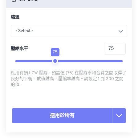
結盟
- Select -
壓縮水平
75
應用有損 LZW 壓縮。預設值 (75) 在壓縮率和音質之間取得了
良好的平衡。數值越高，壓縮率越高。請設定 1 到 200 之間
的值。
適用於所有
重置所有選項