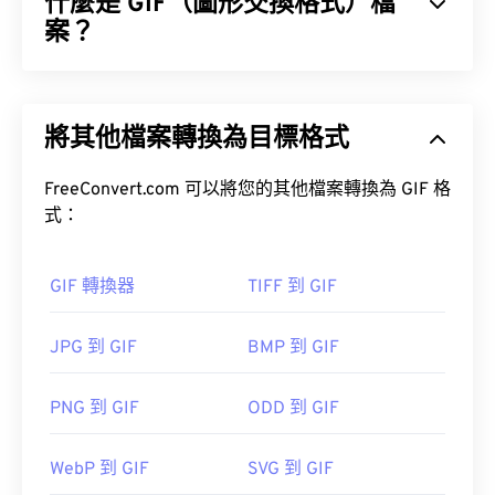
什麼是 GIF（圖形交換格式）檔
案？
優點
好處
圖形交換格式 (GIF) 是一種點陣圖檔案格式，它是基
於像素 (
像素
)，並使用 RGB 顏色模型 (
BMP
) 不同，
如何開啟 PEF 檔案？
將其他檔案轉換為目標格式
GIF 使用無損壓縮 (
無損音頻)，並且支援無音訊動
畫。
理光影像美洲公司
提供
PENTAX PHOTO Laboratory
FreeConvert.com 可以將您的其他檔案轉換為 GIF 格
軟體是開啟 PEF 檔案的預設軟體。另一個常用的
GIF 最常見的用途是以動畫形式出現在廣告、社群媒
式：
PEF 檔案檢視程式是
PENTAX PHOTO Browser
。此
體上的情緒回覆和表情符號中，這些內容經常在網路
外，還有一個非賓得官方的 PEF 檔案檢視程序，分
上迅速傳播。
別是
Adobe Photoshop Lightroom
。
GIF 轉換器
TIFF 到 GIF
如何開啟 GIF 檔案？
許多其他程式也能成功開啟此文件類型。
Adobe
JPG 到 GIF
BMP 到 GIF
幾乎所有網頁瀏覽器都支援 GIF，這使其比其他圖像
Photoshop
Photoshop Lightroom
格式（例如 PNG）更具優勢。此外，GIF 可以在蘋
果行動裝置（包括 iPhone 和 iPad）上打開，這使得
PNG 到 GIF
ODD 到 GIF
darktable
開源
它比
Adobe Flash
更受歡迎。
WebP 到 GIF
SVG 到 GIF
PEF 轉