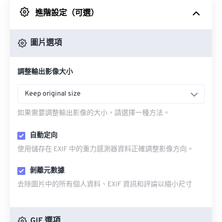
進階設定（可選）
來自 Google 雲端硬碟
圖片選項
來自 OneDrive
調整輸出影像大小
來自網址
Keep original size
如果需要調整輸出影像的大小，請選擇一種方法。
自動定向
使用儲存在 EXIF 中的重力感測器資料正確調整影像方向。
剝離元數據
去除圖片中的所有個人資料、EXIF 資訊和評論以縮小尺寸
GIF 選項