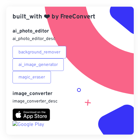
應用預設
built_with
❤️
by
FreeConvert
另存為預設
ai_photo_editor
ai_photo_editor_desc
background_remover
ai_image_generator
magic_eraser
image_converter
image_converter_desc