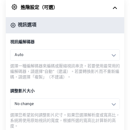
進階設定（可選）
來自 Google 雲端硬碟
視訊選項
來自 OneDrive
視訊編解碼器
來自網址
Auto
選擇一種編解碼器來編碼或壓縮視訊串流。若要使用最常用的
編解碼器，請選擇“自動”（建議）。若要轉換影片而不重新編
碼，請選擇「複製」（不建議）。
調整影片大小
No change
選擇您希望如何調整影片尺寸。如果您選擇解析度或寬高比，
系統將使用原始視訊的寬度，根據所選的寬高比計算新的高
度。