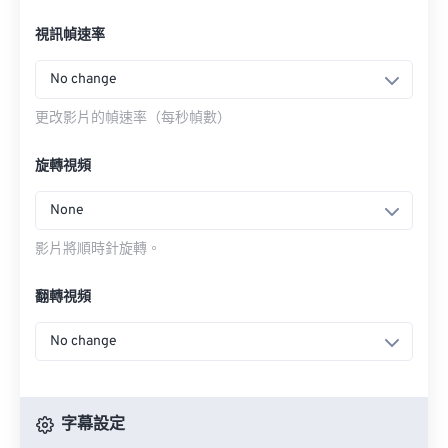
視訊幀速率
No change
更改影片的幀速率（每秒幀數）
旋轉視頻
None
影片將順時針旋轉。
翻轉視頻
No change
字幕設定