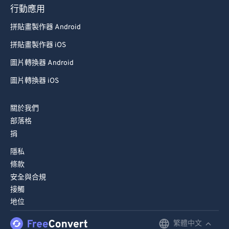
93
93
行動應用
94
94
拼貼畫製作器 Android
95
95
拼貼畫製作器 iOS
96
96
圖片轉換器 Android
97
97
圖片轉換器 iOS
98
98
99
99
關於我們
部落格
捐
隱私
條款
安全與合規
接觸
地位
繁體中文
English