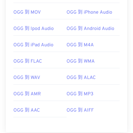
01
01
01
01
01
01
01
01
OGG 到 MOV
OGG 到 iPhone Audio
02
02
02
02
02
02
02
02
03
03
03
03
03
03
03
03
OGG 到 Ipod Audio
OGG 到 Android Audio
04
04
04
04
04
04
04
04
05
05
05
05
05
05
05
05
OGG 到 iPad Audio
OGG 到 M4A
06
06
06
06
06
06
06
06
OGG 到 FLAC
OGG 到 WMA
07
07
07
07
07
07
07
07
08
08
08
08
08
08
08
08
OGG 到 WAV
OGG 到 ALAC
09
09
09
09
09
09
09
09
OGG 到 AMR
OGG 到 MP3
10
10
10
10
10
10
10
10
11
11
11
11
11
11
11
11
OGG 到 AAC
OGG 到 AIFF
12
12
12
12
12
12
12
12
13
13
13
13
13
13
13
13