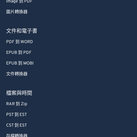
Image 到 PDF
67
67
圖片轉換器
68
68
69
69
文件和電子書
70
70
PDF 到 WORD
71
71
EPUB 到 PDF
72
72
EPUB 到 MOBI
73
73
文件轉換器
74
74
75
75
檔案與時間
76
76
RAR 到 Zip
77
77
PST 到 EST
78
78
CST 到 EST
79
79
存檔轉換器