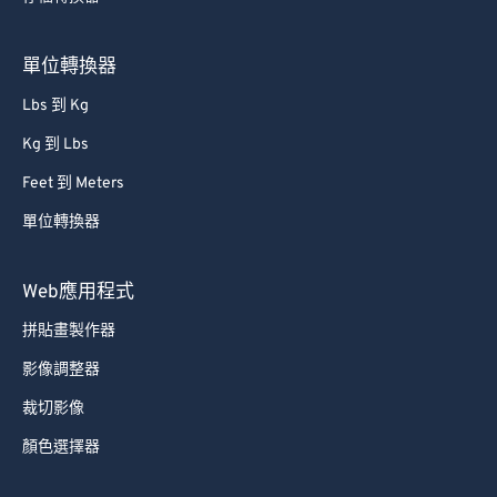
80
80
81
81
單位轉換器
82
82
Lbs 到 Kg
83
83
Kg 到 Lbs
84
84
Feet 到 Meters
85
85
單位轉換器
86
86
87
87
Web應用程式
88
88
拼貼畫製作器
89
89
影像調整器
90
90
裁切影像
91
91
顏色選擇器
92
92