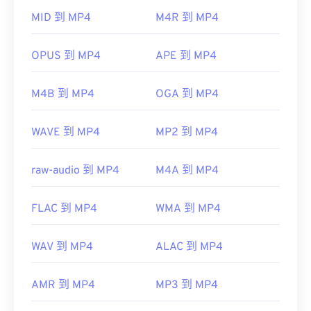
器，因此，當檔案無法開啟時，通常表示容器中的資
MID 到 MP4
M4R 到 MP4
料（音訊或視訊編解碼器）與裝置的作業系統不相
容。
OPUS 到 MP4
APE 到 MP4
VLC 媒體播放器
M4B 到 MP4
OGA 到 MP4
開發者：
運動影像專家小組 (MPEG)
WAVE 到 MP4
MP2 到 MP4
標準：
ISO/IEC 14496
初始發布：
1999
raw-audio 到 MP4
M4A 到 MP4
實用連結：
https://en.wikipedia.org/wiki/MPEG-4
FLAC 到 MP4
WMA 到 MP4
https://mpeg.chiariglione.org/standards/mpeg-
4.html
WAV 到 MP4
ALAC 到 MP4
AMR 到 MP4
MP3 到 MP4