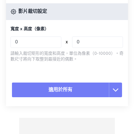
影片裁切設定
寬度 x 高度（像素）
x
請輸入裁切矩形的寬度和高度，單位為像素（0-10000）。奇
數尺寸將向下取整到最接近的偶數。
適用於所有
重置所有選項
應用預設
另存為預設