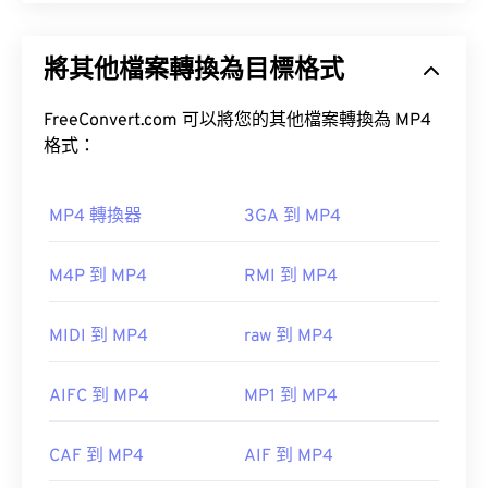
MPEG-4 (MP4) 是一種容器視訊格式，可以儲存多媒
體數據，通常是音訊和視訊。它與各種設備和作業系
將其他檔案轉換為目標格式
統相容，使用
編解碼器
來壓縮檔案大小，從而產生易
如何開啟 OGG 檔案？
於管理和儲存的檔案。它也是一種流行的影片格式，
用於在網路上進行串流媒體播放，例如在 YouTube
FreeConvert.com 可以將您的其他檔案轉換為 MP4
開啟 OGG 檔案的預設程式是
VLC 媒體播放器
。
上。許多人認為 MP4 是當今最好的視訊格式之一。
格式：
RealPlayer
Winamp
Xine
Xiph.Org 基金會
MP4 轉換器
3GA 到 MP4
初始版本：
2000
如何開啟 MP4 檔案？
實用連結：
M4P 到 MP4
RMI 到 MP4
MP4 檔案會在作業系統的預設視訊播放器中開啟。
https://en.wikipedia.org/wiki/Ogg
只需雙擊該文件即可開啟。無需第三方軟體。
https://xiph.org/vorbis/
MIDI 到 MP4
raw 到 MP4
Windows Player 中開
啟。在 Mac 系統中，它會在
QuickTime
AIFC 到 MP4
MP1 到 MP4
在某些裝置上，尤其是行動裝置上，開啟這種檔案類
CAF 到 MP4
AIF 到 MP4
型可能會出現問題。 MP4 是一種包含各種資料的容