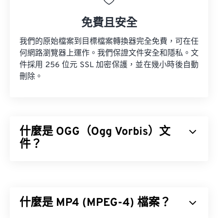
免費且安全
我們的原始檔案到目標檔案轉換器完全免費，可在任
何網路瀏覽器上運作。我們保證文件安全和隱私。文
件採用 256 位元 SSL 加密保護，並在幾小時後自動
刪除。
什麼是 OGG（Ogg Vorbis）文
件？
Ogg Vorbis (OGG) 是一種使用 Ogg Vorbis 壓縮格式
的檔案。 OGG 是由 Xiph.Org 基金會提供的一種免
專利、免版稅的編碼方案。與
MP3
檔案一樣，OGG
什麼是 MP4 (MPEG-4) 檔案？
檔案以其高品質而聞名。 OGG 檔案包含元資料以及
藝人和曲目標題資訊。