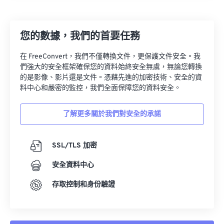
27
27
27
27
27
27
28
28
28
28
28
28
您的數據，我們的首要任務
29
29
29
29
29
29
30
30
30
30
30
30
在 FreeConvert，我們不僅轉換文件，更保護文件安全。我
們強大的安全框架確保您的資料始終安全無虞，無論您轉換
31
31
31
31
31
31
的是影像、影片還是文件。憑藉先進的加密技術、安全的資
32
32
32
32
32
32
料中心和嚴密的監控，我們全面保障您的資料安全。
33
33
33
33
33
33
了解更多關於我們對安全的承諾
34
34
34
34
34
34
35
35
35
35
35
35
SSL/TLS 加密
36
36
36
36
36
36
安全資料中心
37
37
37
37
37
37
存取控制和身份驗證
38
38
38
38
38
38
39
39
39
39
39
39
40
40
40
40
40
40