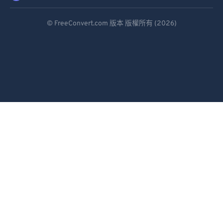
Deutsch
© FreeConvert.com 版本 版權所有 (2026)
Español
Français
Português
Italiano
Dutch
日本語
简体中文
繁體中文
한국어
Svenska