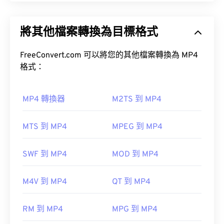
用。
MPEG-4 (MP4) 是一種容器視訊格式，可以儲存多媒
體數據，通常是音訊和視訊。它與各種設備和作業系
將其他檔案轉換為目標格式
統相容，使用
編解碼器
來壓縮檔案大小，從而產生易
於管理和儲存的檔案。它也是一種流行的影片格式，
如何開啟 MP3 檔案？
用於在網路上進行串流媒體播放，例如在 YouTube
FreeConvert.com 可以將您的其他檔案轉換為 MP4
上。許多人認為 MP4 是當今最好的視訊格式之一。
格式：
由於 MP3 檔案非常普及，大多數主流音訊播放程式
都支援它們。
iTunes
預覽 MP3
MP4 轉換器
M2TS 到 MP4
如何開啟 MP4 檔案？
MTS 到 MP4
MPEG 到 MP4
MP4 檔案會在作業系統的預設視訊播放器中開啟。
另一個可以開啟 MP3 檔案的程式是
VLC 媒體播放
只需雙擊該文件即可開啟。無需第三方軟體。
器
。請注意，還有兩種其他檔案類型也使用 MP3 副
SWF 到 MP4
MOD 到 MP4
檔名。
Windows Player 中開
啟。在 Mac 系統中，它會在
QuickTime
Masterpoint green points data
M4V 到 MP4
QT 到 MP4
TeslaCrypt 3.0Crypt 3.勒索軟體加密檔案
在某些裝置上，尤其是行動裝置上，開啟這種檔案類
RM 到 MP4
MPG 到 MP4
型可能會出現問題。 MP4 是一種包含各種資料的容