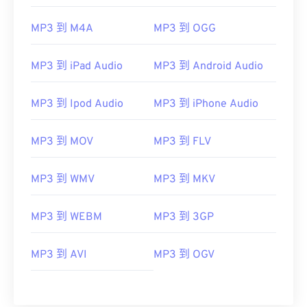
01
01
01
01
01
01
01
01
MP3 到 M4A
MP3 到 OGG
02
02
02
02
02
02
02
02
03
03
03
03
03
03
03
03
MP3 到 iPad Audio
MP3 到 Android Audio
04
04
04
04
04
04
04
04
05
05
05
05
05
05
05
05
MP3 到 Ipod Audio
MP3 到 iPhone Audio
06
06
06
06
06
06
06
06
MP3 到 MOV
MP3 到 FLV
07
07
07
07
07
07
07
07
08
08
08
08
08
08
08
08
MP3 到 WMV
MP3 到 MKV
09
09
09
09
09
09
09
09
MP3 到 WEBM
MP3 到 3GP
10
10
10
10
10
10
10
10
11
11
11
11
11
11
11
11
MP3 到 AVI
MP3 到 OGV
12
12
12
12
12
12
12
12
13
13
13
13
13
13
13
13