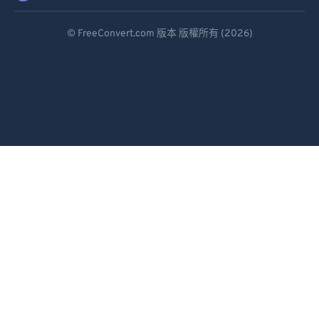
Deutsch
© FreeConvert.com 版本 版權所有 (2026)
Español
Français
Português
Italiano
Dutch
日本語
简体中文
繁體中文
한국어
Svenska