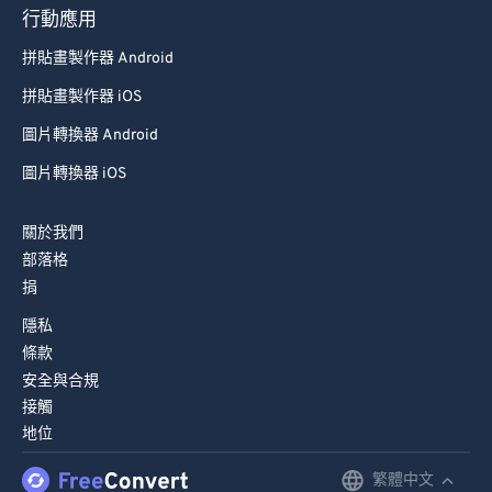
93
93
行動應用
94
94
拼貼畫製作器 Android
95
95
拼貼畫製作器 iOS
96
96
圖片轉換器 Android
97
97
圖片轉換器 iOS
98
98
99
99
關於我們
部落格
捐
隱私
條款
安全與合規
接觸
地位
繁體中文
English