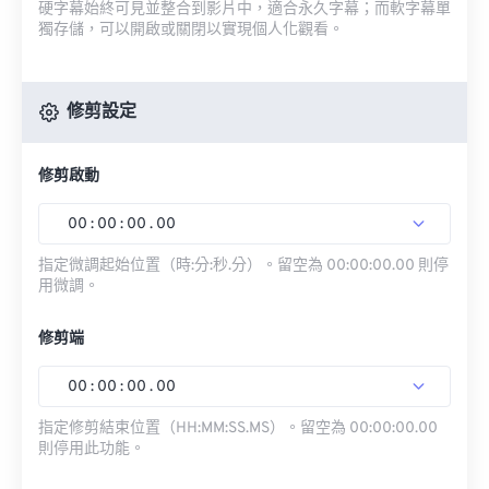
硬字幕始終可見並整合到影片中，適合永久字幕；而軟字幕單
獨存儲，可以開啟或關閉以實現個人化觀看。
修剪設定
修剪啟動
00
:
00
:
00
.
00
指定微調起始位置（時:分:秒.分）。留空為 00:00:00.00 則停
用微調。
修剪端
00
:
00
:
00
.
00
指定修剪結束位置（HH:MM:SS.MS）。留空為 00:00:00.00
則停用此功能。