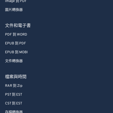
Image 到 PDF
67
67
圖片轉換器
68
68
69
69
文件和電子書
70
70
PDF 到 WORD
71
71
EPUB 到 PDF
72
72
EPUB 到 MOBI
73
73
文件轉換器
74
74
75
75
檔案與時間
76
76
RAR 到 Zip
77
77
PST 到 EST
78
78
CST 到 EST
79
79
存檔轉換器