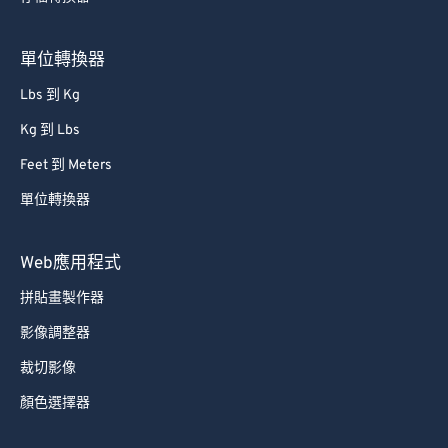
80
80
81
81
單位轉換器
82
82
Lbs 到 Kg
83
83
Kg 到 Lbs
84
84
Feet 到 Meters
85
85
單位轉換器
86
86
87
87
Web應用程式
88
88
拼貼畫製作器
89
89
影像調整器
90
90
裁切影像
91
91
顏色選擇器
92
92