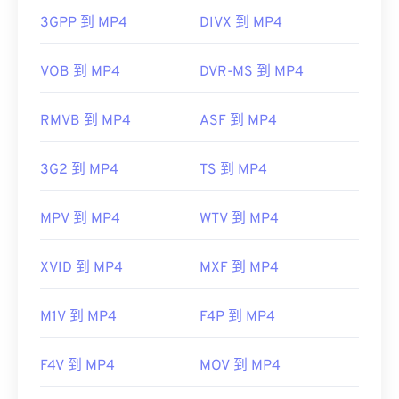
器，因此，當檔案無法開啟時，通常表示容器中的資
3GPP 到 MP4
DIVX 到 MP4
料（音訊或視訊編解碼器）與裝置的作業系統不相
開發方：
ISO
/
IEC
，
動態圖像專家組
容。
初始發布：
1993
VOB 到 MP4
DVR-MS 到 MP4
VLC 媒體播放器
實用連結：
RMVB 到 MP4
ASF 到 MP4
https://en.wikipedia.org/wiki/MP3
開發者：
運動影像專家小組 (MPEG)
https://mpeg.chiariglione.org/standards/mpeg-
3G2 到 MP4
TS 到 MP4
標準：
ISO/IEC 14496
a/music-player-application-format.html
初始發布：
1999
MPV 到 MP4
WTV 到 MP4
實用連結：
https://en.wikipedia.org/wiki/MPEG-4
XVID 到 MP4
MXF 到 MP4
https://mpeg.chiariglione.org/standards/mpeg-
4.html
M1V 到 MP4
F4P 到 MP4
F4V 到 MP4
MOV 到 MP4