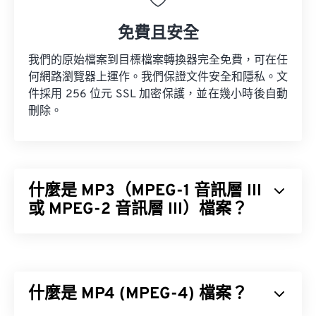
免費且安全
我們的原始檔案到目標檔案轉換器完全免費，可在任
何網路瀏覽器上運作。我們保證文件安全和隱私。文
件採用 256 位元 SSL 加密保護，並在幾小時後自動
刪除。
什麼是 MP3（MPEG-1 音訊層 III
或 MPEG-2 音訊層 III）檔案？
MPEG-1 音訊層 III 或 MPEG-2 音訊層 III (MP3) 是一
種數位音訊編碼格式，用於將音訊序列壓縮成非常小
的文件，以便進行數位儲存和傳輸。 MP3 檔案是消
什麼是 MP4 (MPEG-4) 檔案？
費者最常用的音訊檔案格式。由於其體積小、音質尚
可接受，MP3 檔案易於儲存和共享，因此被廣泛使