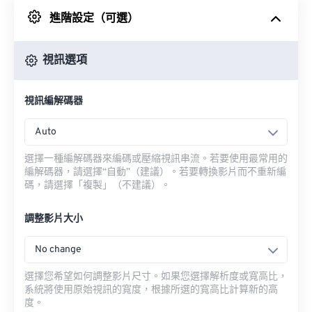
進階設定（可選）
來自 Google 雲端硬碟
視訊選項
來自 OneDrive
視訊編解碼器
來自網址
Auto
選擇一種編解碼器來編碼或壓縮視訊串流。若要使用最常用的
編解碼器，請選擇“自動”（建議）。若要轉換影片而不重新編
碼，請選擇「複製」（不建議）。
調整影片大小
No change
選擇您希望如何調整影片尺寸。如果您選擇解析度或寬高比，
系統將使用原始視訊的寬度，根據所選的寬高比計算新的高
度。