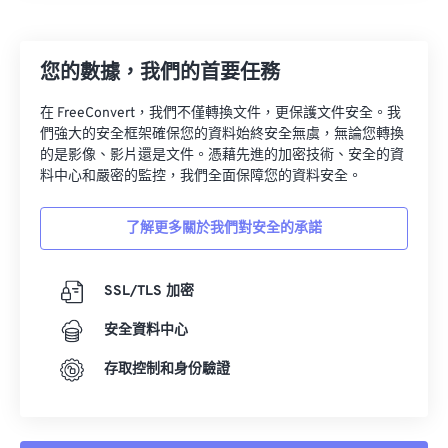
27
27
27
27
27
27
28
28
28
28
28
28
您的數據，我們的首要任務
29
29
29
29
29
29
30
30
30
30
30
30
在 FreeConvert，我們不僅轉換文件，更保護文件安全。我
們強大的安全框架確保您的資料始終安全無虞，無論您轉換
31
31
31
31
31
31
的是影像、影片還是文件。憑藉先進的加密技術、安全的資
32
32
32
32
32
32
料中心和嚴密的監控，我們全面保障您的資料安全。
33
33
33
33
33
33
了解更多關於我們對安全的承諾
34
34
34
34
34
34
35
35
35
35
35
35
SSL/TLS 加密
36
36
36
36
36
36
安全資料中心
37
37
37
37
37
37
存取控制和身份驗證
38
38
38
38
38
38
39
39
39
39
39
39
40
40
40
40
40
40