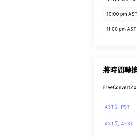
10:00 pm AS
11:00 pm AST
將時間轉
FreeConve
AST 到 PST
AST 到 AEST