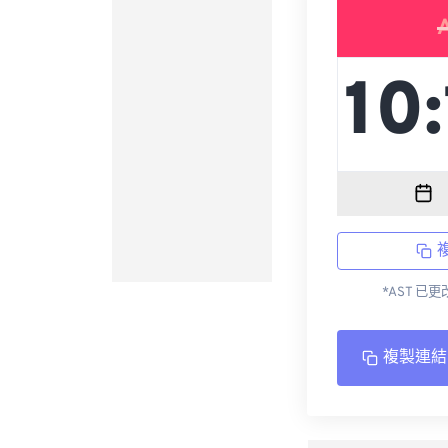
*AST 已
複製連結