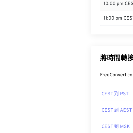
10:00 pm CE
11:00 pm CES
將時間轉
FreeConve
CEST 到 PST
CEST 到 AEST
CEST 到 MSK