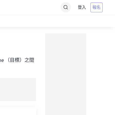
登入
報名
 Time （目標）之間