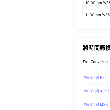
10:00 pm WE
11:00 pm WE
將時間轉
FreeConve
WEST 到 PST
WEST 到 AEST
WEST 到 MSK