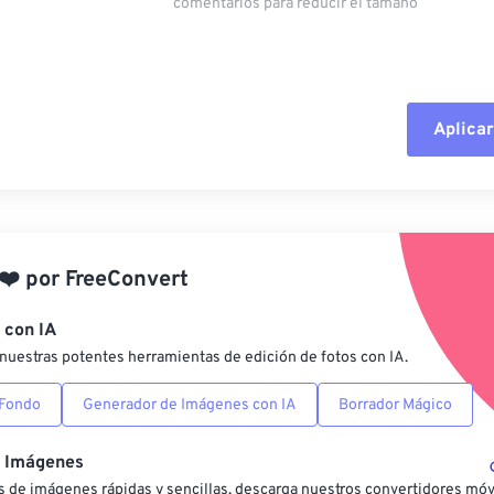
comentarios para reducir el tamaño
Aplicar
Restablecer todas las o
Aplicar desde el ajuste
❤️
por
FreeConvert
Guardar como preestab
 con IA
nuestras potentes herramientas de edición de fotos con IA.
 Fondo
Generador de Imágenes con IA
Borrador Mágico
e Imágenes
 de imágenes rápidas y sencillas, descarga nuestros convertidores móv