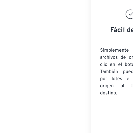
Fácil d
Simplement
archivos de o
clic en el bot
También pued
por lotes
el
origen
al fo
destino.