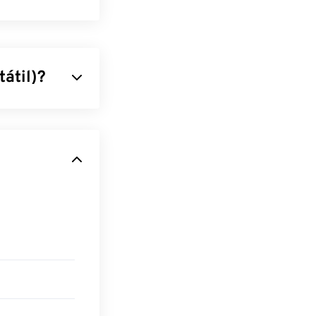
átil)?
ue combina
ue lo convierte
popularidad
siempre se ven
necesita abrir
PDF gratuito
programa algo
r.