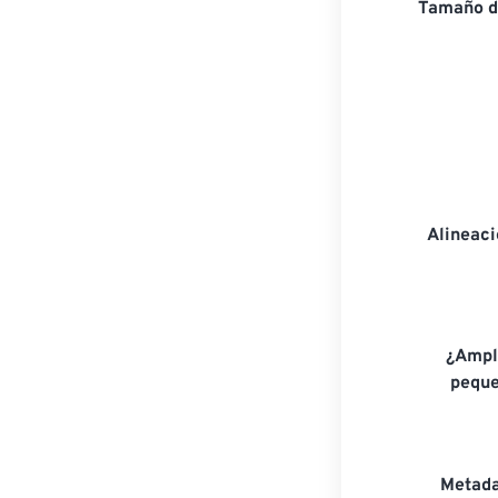
Tamaño d
Alineac
¿Ampl
peque
Metada