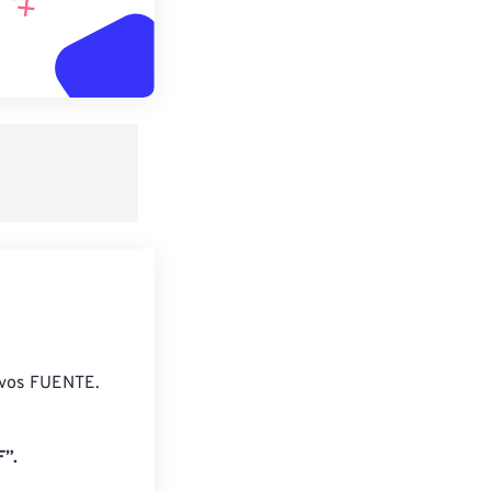
ivos FUENTE.
”.