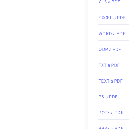
XLS a PDF
La mayoría de 
automáticament
es muy práctic
EXCEL a PDF
línea. Recomi
Desarrollado p
WORD a PDF
Lanzamiento in
ODP a PDF
Enlaces útiles:
https://en.wik
TXT a PDF
https://acroba
TEXT a PDF
PS a PDF
POTX a PDF