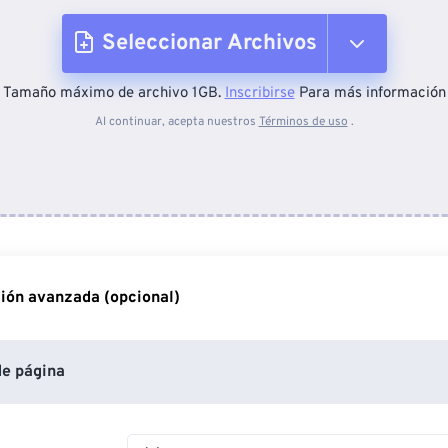
Seleccionar Archivos
Tamaño máximo de archivo 1GB.
Inscribirse
Para más información
Desde el dispositivo
Al continuar, acepta nuestros
Términos de uso
.
Desde Dropbox
Desde Google Drive
ión avanzada (opcional)
Desde OneDrive
e página
Desde URL