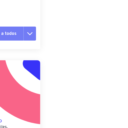
 a todos
pciones
 preestablecido
lecido
iles.