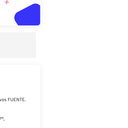
ivos FUENTE.
”.