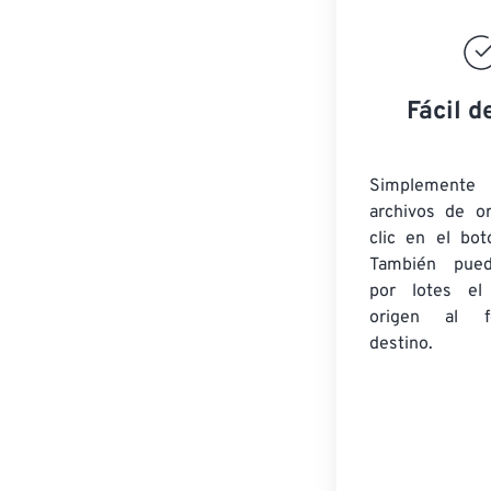
Fácil d
Simplement
archivos de o
clic en el bot
También pued
por lotes
el
origen
al fo
destino.