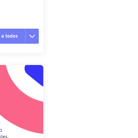
 a todos
pciones
 preestablecido
lecido
iles.