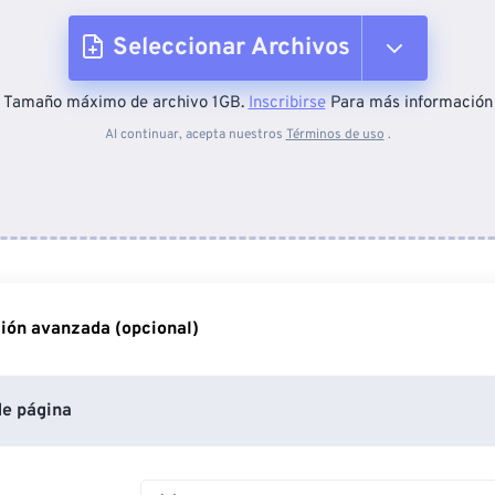
Seleccionar Archivos
Tamaño máximo de archivo 1GB.
Inscribirse
Para más información
Desde el dispositivo
Al continuar, acepta nuestros
Términos de uso
.
Desde Dropbox
Desde Google Drive
ión avanzada (opcional)
Desde OneDrive
e página
Desde URL