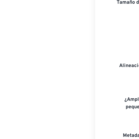
Tamaño d
Alineac
¿Ampl
peque
Metada