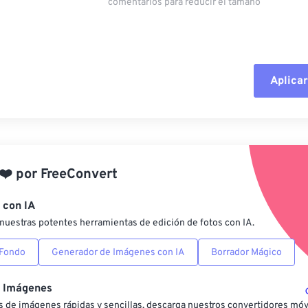
comentarios para reducir el tamaño
Aplicar
Restablecer todas las o
Aplicar desde el ajuste
❤️
por
FreeConvert
Guardar como preestab
 con IA
nuestras potentes herramientas de edición de fotos con IA.
 Fondo
Generador de Imágenes con IA
Borrador Mágico
e Imágenes
 de imágenes rápidas y sencillas, descarga nuestros convertidores móv