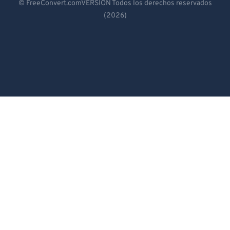
© FreeConvert.comVERSIÓN Todos los derechos reservados
(2026)
Español
Français
Português
Italiano
Dutch
日本語
简体中文
繁體中文
한국어
Svenska
Türkçe