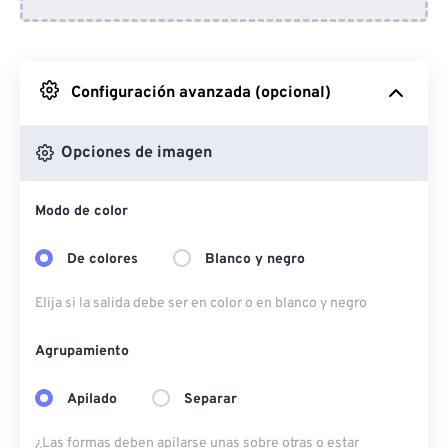
Desde Dropbox
Desde Google Drive
Configuración avanzada (opcional)
Desde OneDrive
Opciones de imagen
Modo de color
Desde URL
De colores
Blanco y negro
Elija si la salida debe ser en color o en blanco y negro
Agrupamiento
Apilado
Separar
¿Las formas deben apilarse unas sobre otras o estar