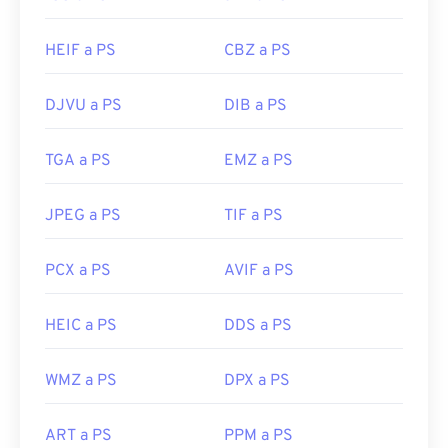
HEIF a PS
CBZ a PS
DJVU a PS
DIB a PS
TGA a PS
EMZ a PS
JPEG a PS
TIF a PS
PCX a PS
AVIF a PS
HEIC a PS
DDS a PS
WMZ a PS
DPX a PS
ART a PS
PPM a PS