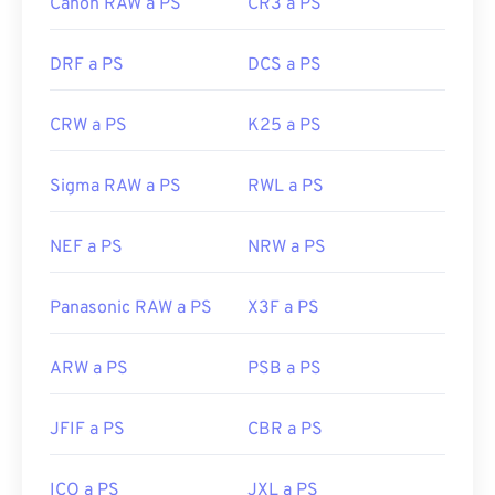
Canon RAW a PS
CR3 a PS
DRF a PS
DCS a PS
CRW a PS
K25 a PS
Sigma RAW a PS
RWL a PS
NEF a PS
NRW a PS
Panasonic RAW a PS
X3F a PS
ARW a PS
PSB a PS
JFIF a PS
CBR a PS
ICO a PS
JXL a PS