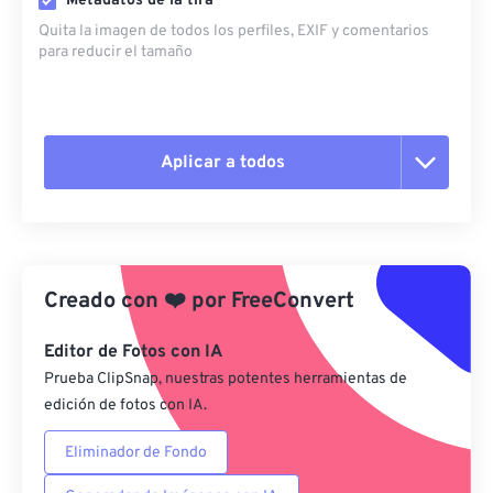
Metadatos de la tira
Quita la imagen de todos los perfiles, EXIF ​​y comentarios
para reducir el tamaño
Aplicar a todos
Restablecer todas las opciones
Aplicar desde el ajuste preestablecido
Creado con
❤️
por
FreeConvert
Guardar como preestablecido
Editor de Fotos con IA
Prueba ClipSnap, nuestras potentes herramientas de
edición de fotos con IA.
Eliminador de Fondo