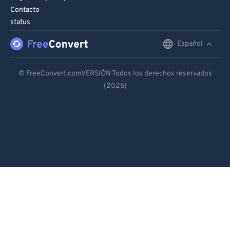
Contacto
status
Español
English
Deutsch
© FreeConvert.comVERSIÓN Todos los derechos reservados
(2026)
Español
Français
Português
Italiano
Dutch
日本語
简体中文