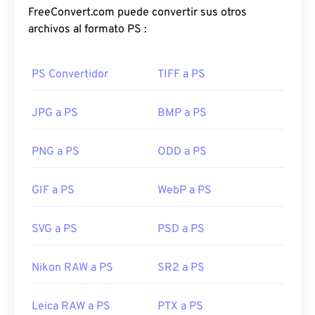
FreeConvert.com puede convertir sus otros
archivos al formato PS :
PS Convertidor
TIFF a PS
JPG a PS
BMP a PS
PNG a PS
ODD a PS
GIF a PS
WebP a PS
SVG a PS
PSD a PS
Nikon RAW a PS
SR2 a PS
Leica RAW a PS
PTX a PS