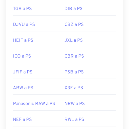
TGA a PS
DIB a PS
DJVU a PS
CBZ a PS
HEIF a PS
JXL a PS
ICO a PS
CBR a PS
JFIF a PS
PSB a PS
ARW a PS
X3F a PS
Panasonic RAW a PS
NRW a PS
NEF a PS
RWL a PS