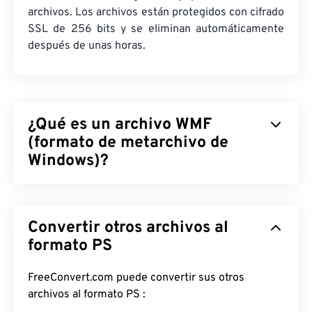
archivos. Los archivos están protegidos con cifrado
SSL de 256 bits y se eliminan automáticamente
después de unas horas.
¿Qué es un archivo WMF
(formato de metarchivo de
Windows)?
El formato de metarchivo de Windows (WMF) es un
tipo de archivo de Microsoft Windows que permite
Convertir otros archivos al
almacenar imágenes vectoriales y de mapa de bits.
Microsoft diseñó WMF para compartir datos
formato PS
gráficos entre sus aplicaciones. WMF es el
precursor de 16 bits del metarchivo mejorado de
FreeConvert.com puede convertir sus otros
Windows (EMF) de 32 bits.
archivos al formato PS :