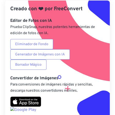
Creado con
❤️
por
FreeConvert
Desde Google Drive
Editor de Fotos con IA
Desde OneDrive
Prueba ClipSnap, nuestras potentes herramientas de
edición de fotos con IA.
Eliminador de Fondo
Desde URL
Generador de Imágenes con IA
Borrador Mágico
Convertidor de Imágenes
Para conversiones de imágenes rápidas y sencillas,
descarga nuestros convertidores móviles.