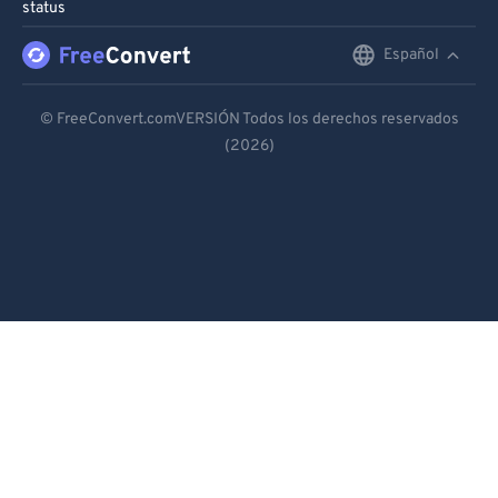
status
Español
English
Deutsch
© FreeConvert.comVERSIÓN Todos los derechos reservados
(2026)
Español
Français
Português
Italiano
Dutch
日本語
简体中文
繁體中文