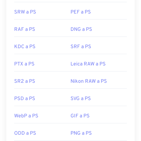
SRW a PS
PEF a PS
RAF a PS
DNG a PS
KDC a PS
SRF a PS
PTX a PS
Leica RAW a PS
SR2 a PS
Nikon RAW a PS
PSD a PS
SVG a PS
WebP a PS
GIF a PS
ODD a PS
PNG a PS