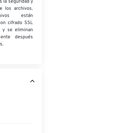
 la seguridad y
e los archivos.
ivos están
con cifrado SSL
 y se eliminan
mente después
s.