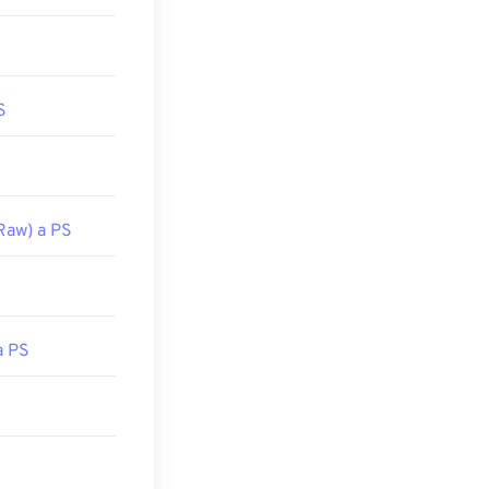
S
Raw) a PS
a PS