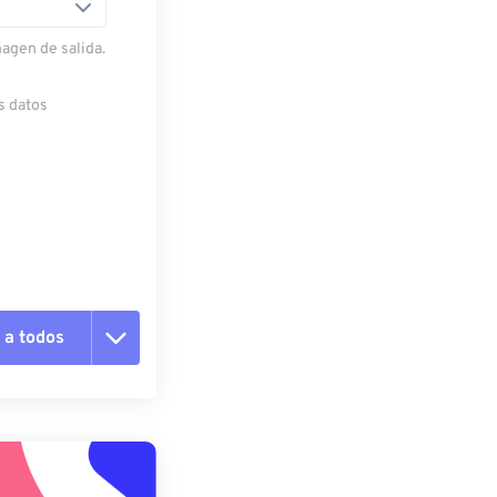
magen de salida.
s datos
 a todos
pciones
 preestablecido