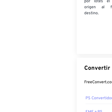
por lotes
el
origen
al fo
destino.
PS Convertido