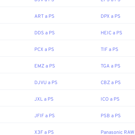
DJV a PS
EPS a PS
ART a PS
DPX a PS
DDS a PS
HEIC a PS
PCX a PS
TIF a PS
EMZ a PS
TGA a PS
DJVU a PS
CBZ a PS
JXL a PS
ICO a PS
JFIF a PS
PSB a PS
X3F a PS
Panasonic RAW