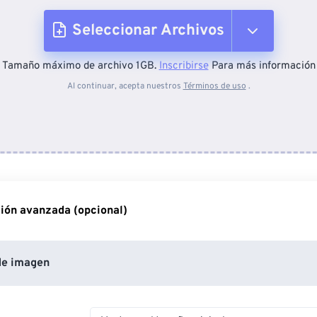
Seleccionar Archivos
Tamaño máximo de archivo 1GB.
Inscribirse
Para más información
Desde el dispositivo
Al continuar, acepta nuestros
Términos de uso
.
Desde Dropbox
Desde Google Drive
ión avanzada (opcional)
Desde OneDrive
de imagen
Desde URL