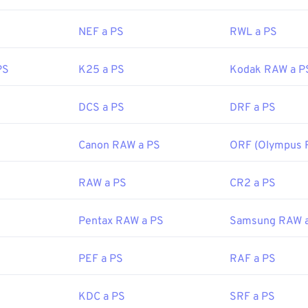
NEF a PS
RWL a PS
PS
K25 a PS
Kodak RAW a P
DCS a PS
DRF a PS
Canon RAW a PS
ORF (Olympus 
RAW a PS
CR2 a PS
Pentax RAW a PS
Samsung RAW 
PEF a PS
RAF a PS
KDC a PS
SRF a PS