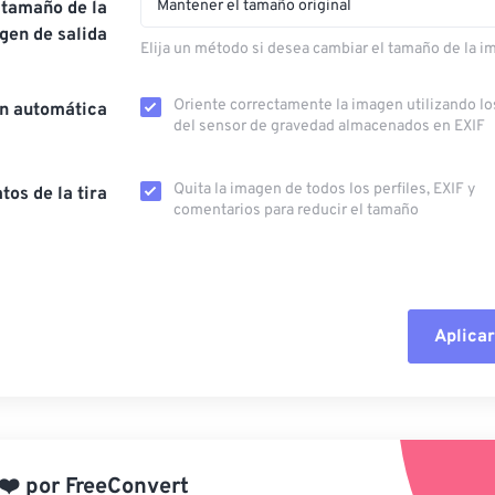
Mantener el tamaño original
 tamaño de la
gen de salida
Elija un método si desea cambiar el tamaño de la i
Oriente correctamente la imagen utilizando lo
ón automática
del sensor de gravedad almacenados en EXIF
Quita la imagen de todos los perfiles, EXIF ​​y
tos de la tira
comentarios para reducir el tamaño
Aplicar
Restablecer todas las o
Aplicar desde el ajuste
❤️
por
FreeConvert