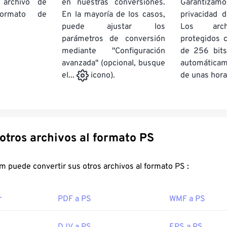
 archivo de
en nuestras conversiones.
Garantizamos
rmato de
En la mayoría de los casos,
privacidad d
puede ajustar los
Los arch
parámetros de conversión
protegidos 
mediante "Configuración
de 256 bits
avanzada" (opcional, busque
automática
de unas hora
el...
icono).
Convertir otros archivos al formato PS
FreeConvert.com puede convertir sus otros archivos al formato PS :
r
PDF a PS
WMF a PS