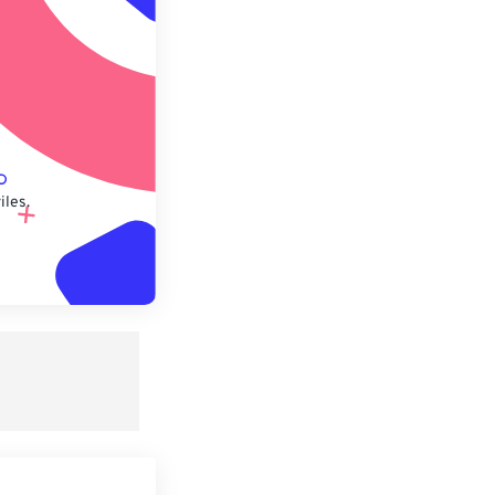
lecido
iles.