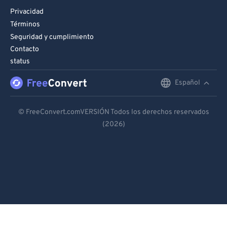
Privacidad
Términos
Seguridad y cumplimiento
Contacto
status
Español
English
Deutsch
© FreeConvert.comVERSIÓN Todos los derechos reservados
(2026)
Español
Français
Português
Italiano
Dutch