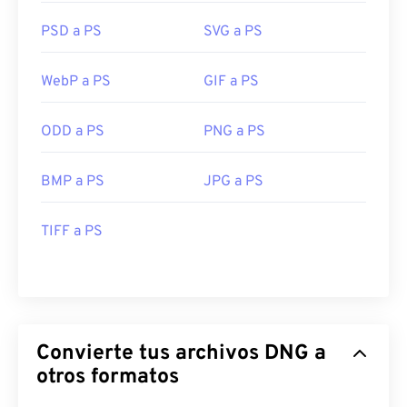
PSD a PS
SVG a PS
WebP a PS
GIF a PS
ODD a PS
PNG a PS
BMP a PS
JPG a PS
TIFF a PS
Convierte tus archivos DNG a
otros formatos