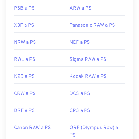
PSB a PS
ARW a PS
X3F a PS
Panasonic RAW a PS
NRW a PS
NEF a PS
RWL a PS
Sigma RAW a PS
K25 a PS
Kodak RAW a PS
CRW a PS
DCS a PS
DRF a PS
CR3 a PS
Canon RAW a PS
ORF (Olympus Raw) a
PS