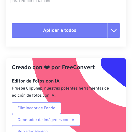
para reducir el tamaño
Aplicar a todos
Restablecer todas las opciones
Aplicar desde el ajuste preestablecido
Creado con
❤️
por
FreeConvert
Guardar como preestablecido
Editor de Fotos con IA
Prueba ClipSnap, nuestras potentes herramientas de
edición de fotos con IA.
Eliminador de Fondo
Generador de Imágenes con IA
Borrador Mágico