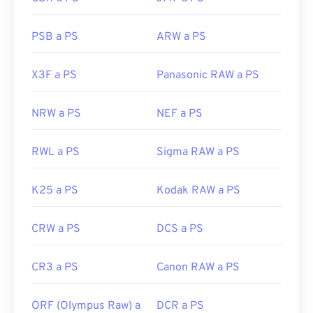
PSB a PS
ARW a PS
X3F a PS
Panasonic RAW a PS
NRW a PS
NEF a PS
RWL a PS
Sigma RAW a PS
K25 a PS
Kodak RAW a PS
CRW a PS
DCS a PS
CR3 a PS
Canon RAW a PS
ORF (Olympus Raw) a
DCR a PS