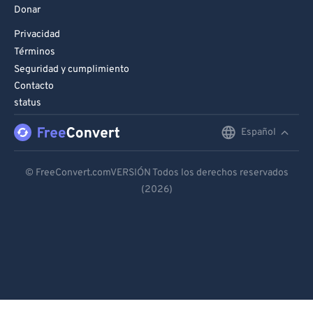
Donar
Privacidad
Términos
Seguridad y cumplimiento
Contacto
status
Español
English
Deutsch
© FreeConvert.comVERSIÓN Todos los derechos reservados
(2026)
Español
Français
Português
Italiano
Dutch