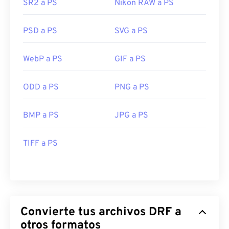
SR2 a PS
Nikon RAW a PS
PSD a PS
SVG a PS
WebP a PS
GIF a PS
ODD a PS
PNG a PS
BMP a PS
JPG a PS
TIFF a PS
Convierte tus archivos DRF a
otros formatos