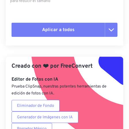
para reducir el tamaño
Aplicar a todos
Restablecer todas las opciones
Aplicar desde el ajuste preestablecido
Creado con
❤️
por
FreeConvert
Guardar como preestablecido
Editor de Fotos con IA
Prueba ClipSnap, nuestras potentes herramientas de
edición de fotos con IA.
Eliminador de Fondo
Generador de Imágenes con IA
Borrador Mágico