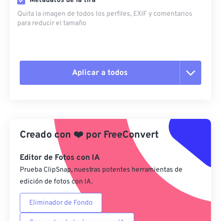
Metadatos de la tira
Quita la imagen de todos los perfiles, EXIF ​​y comentarios
para reducir el tamaño
Aplicar a todos
Restablecer todas las opciones
Aplicar desde el ajuste preestablecido
Creado con
❤️
por
FreeConvert
Guardar como preestablecido
Editor de Fotos con IA
Prueba ClipSnap, nuestras potentes herramientas de
edición de fotos con IA.
Eliminador de Fondo