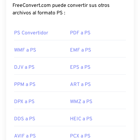
FreeConvert.com puede convertir sus otros
archivos al formato PS :
PS Convertidor
PDF a PS
WMF a PS
EMF a PS
DJV a PS
EPS a PS
PPM a PS
ART a PS
DPX a PS
WMZ a PS
DDS a PS
HEIC a PS
AVIF a PS
PCX a PS