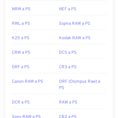
NRW a PS
NEF a PS
RWL a PS
Sigma RAW a PS
K25 a PS
Kodak RAW a PS
CRW a PS
DCS a PS
DRF a PS
CR3 a PS
Canon RAW a PS
ORF (Olympus Raw) a
PS
DCR a PS
RAW a PS
Sony RAW a PS
CR2 a PS