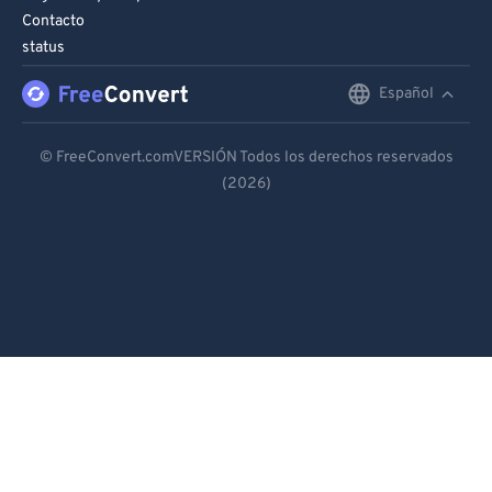
Contacto
status
Español
English
Deutsch
© FreeConvert.comVERSIÓN Todos los derechos reservados
(2026)
Español
Français
Português
Italiano
Dutch
日本語
简体中文