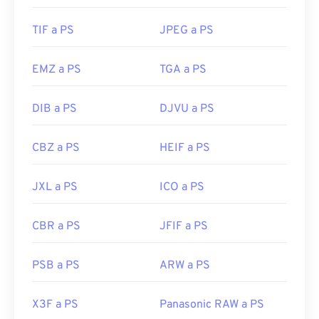
TIF a PS
JPEG a PS
EMZ a PS
TGA a PS
DIB a PS
DJVU a PS
CBZ a PS
HEIF a PS
JXL a PS
ICO a PS
CBR a PS
JFIF a PS
PSB a PS
ARW a PS
X3F a PS
Panasonic RAW a PS