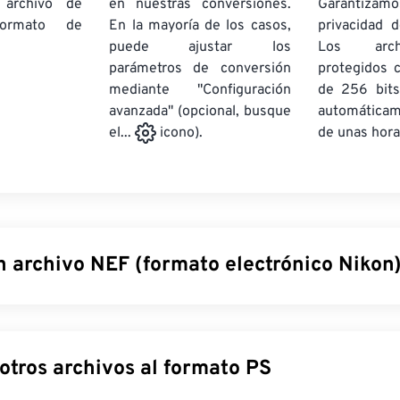
 archivo de
en nuestras conversiones.
Garantizamos
rmato de
En la mayoría de los casos,
privacidad d
puede ajustar los
Los arch
parámetros de conversión
protegidos 
mediante "Configuración
de 256 bits
avanzada" (opcional, busque
automática
de unas hora
el...
icono).
n archivo NEF (formato electrónico Nikon
trónico Nikon (NEF) es un formato de archivo exclusivo para l
ormato
de archivo RAW
, lo que significa que incluye toda la in
rada por el sensor de la cámara, como los datos de la cámara u
Convertir otros archivos al formato PS
 los ajustes establecidos al momento de la captura. Los archiv