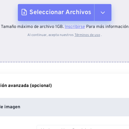
Seleccionar Archivos
Tamaño máximo de archivo 1GB.
Inscribirse
Para más información
Desde el dispositivo
Al continuar, acepta nuestros
Términos de uso
.
Desde Dropbox
Desde Google Drive
ión avanzada (opcional)
Desde OneDrive
de imagen
Desde URL