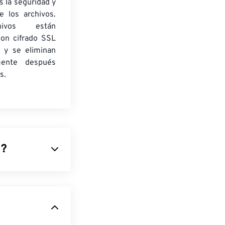
 la seguridad y
e los archivos.
ivos están
con cifrado SSL
 y se eliminan
mente después
s.
)?
as cámaras
formación sobre
tilizada para
os NEF no están