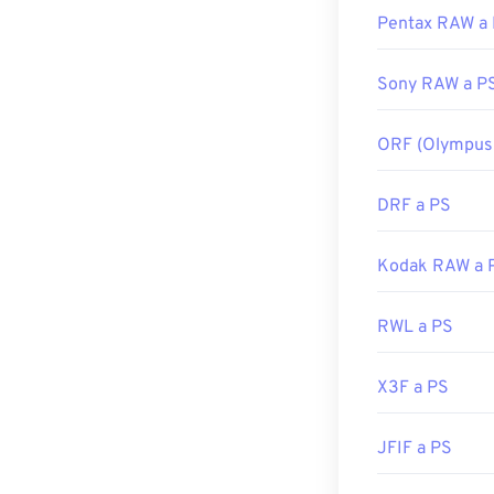
Enlaces útiles:
Pentax RAW a
https://www.niko
nef.html
Sony RAW a P
ORF (Olympus
DRF a PS
Kodak RAW a 
RWL a PS
X3F a PS
JFIF a PS