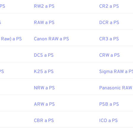
 PS
RW2 a PS
CR2 a PS
nusa.com/es/aprender-y-explorar/a/productos-e-innovacion/nikon-ele
S
RAW a PS
DCR a PS
 Raw) a PS
Canon RAW a PS
CR3 a PS
DCS a PS
CRW a PS
PS
K25 a PS
Sigma RAW a P
NRW a PS
Panasonic RAW
ARW a PS
PSB a PS
CBR a PS
ICO a PS