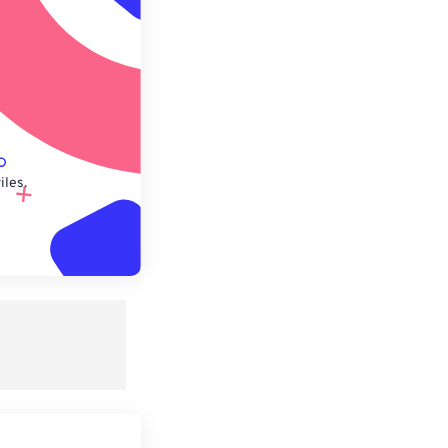
lecido
iles.