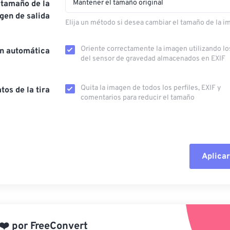
Mantener el tamaño original
 tamaño de la
gen de salida
Elija un método si desea cambiar el tamaño de la i
Oriente correctamente la imagen utilizando lo
ón automática
del sensor de gravedad almacenados en EXIF
Quita la imagen de todos los perfiles, EXIF ​​y
tos de la tira
comentarios para reducir el tamaño
Aplicar
Restablecer todas las o
Aplicar desde el ajuste
❤️
por
FreeConvert