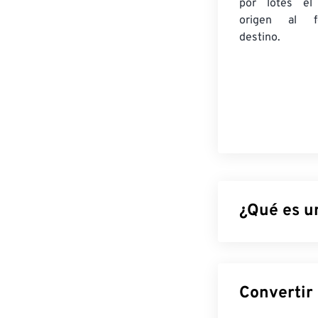
por lotes
el
origen
al fo
destino.
¿Qué es u
El Formato Elec
Nikon. Es un f
la imagen captu
tomar la foto y