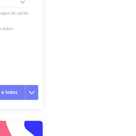
magen de salida.
s datos
 a todos
pciones
 preestablecido