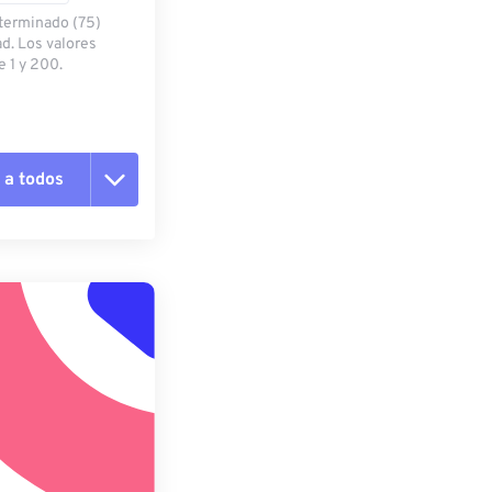
eterminado (75)
ad. Los valores
 1 y 200.
 a todos
pciones
 preestablecido
lecido