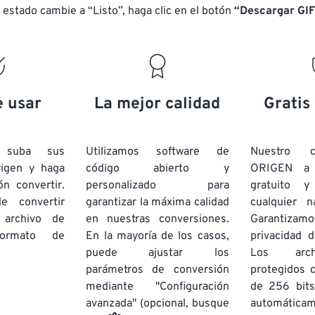
 estado cambie a “Listo”, haga clic en el botón
“Descargar GIF
e usar
La mejor calidad
Gratis
e suba sus
Utilizamos software de
Nuestro c
rigen y haga
código abierto y
ORIGEN a
ón convertir.
personalizado para
gratuito 
e convertir
garantizar la máxima calidad
cualquier 
 archivo de
en nuestras conversiones.
Garantizamos
rmato de
En la mayoría de los casos,
privacidad d
puede ajustar los
Los arch
parámetros de conversión
protegidos 
mediante "Configuración
de 256 bits
avanzada" (opcional, busque
automática