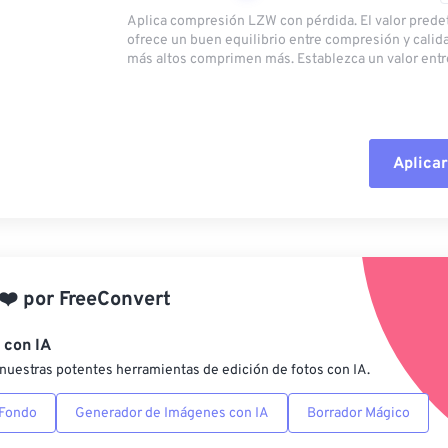
Aplica compresión LZW con pérdida. El valor pred
ofrece un buen equilibrio entre compresión y calid
más altos comprimen más. Establezca un valor entre
Aplicar
Restablecer todas las o
Aplicar desde el ajuste
❤️
por
FreeConvert
Guardar como preestab
 con IA
nuestras potentes herramientas de edición de fotos con IA.
 Fondo
Generador de Imágenes con IA
Borrador Mágico