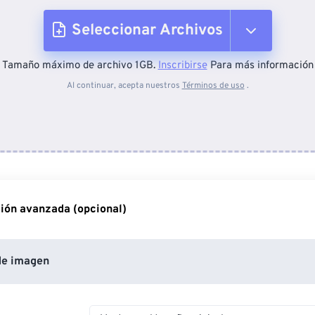
Seleccionar Archivos
Tamaño máximo de archivo 1GB.
Inscribirse
Para más información
Desde el dispositivo
Al continuar, acepta nuestros
Términos de uso
.
Desde Dropbox
Desde Google Drive
ión avanzada (opcional)
Desde OneDrive
de imagen
Desde URL