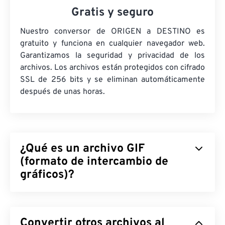
Gratis y seguro
Nuestro conversor de ORIGEN a DESTINO es
gratuito y funciona en cualquier navegador web.
Garantizamos la seguridad y privacidad de los
archivos. Los archivos están protegidos con cifrado
SSL de 256 bits y se eliminan automáticamente
después de unas horas.
¿Qué es un archivo GIF
(formato de intercambio de
gráficos)?
El Formato de Intercambio de Gráficos (GIF) es un
tipo de formato de archivo de mapa de bits que
Convertir otros archivos al
utiliza
píxeles
para formar imágenes simples