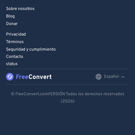
Sobre nosotros
Blog
Donar
Privacidad
Términos
Seguridad y cumplimiento
Contacto
status
Español
English
Deutsch
© FreeConvert.comVERSIÓN Todos los derechos reservados
(2026)
Español
Français
Português