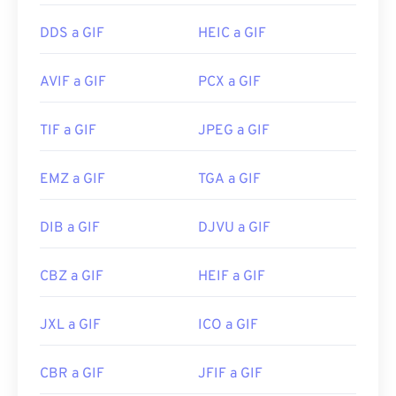
visores de imágenes, navegadores web y sistemas
DDS a GIF
HEIC a GIF
operativos. Para abrir un GIF y editarlo, use una
aplicación como
Adobe Photoshop
. En Windows,
abra los GIF con
Microsoft Photos
, Adobe
AVIF a GIF
PCX a GIF
Photoshop Elements
, Roxio Creator
NXT Pro
y
otros. En macOS, use visores y editores de
TIF a GIF
JPEG a GIF
imágenes de Adobe, como
Adobe Illustrator
.
EMZ a GIF
TGA a GIF
Desarrollado por:
CompuServe, Inc.
DIB a GIF
DJVU a GIF
Lanzamiento inicial:
15 de junio de 1987
Enlaces útiles:
https://en.wikipedia.org/wiki/GIF
CBZ a GIF
HEIF a GIF
JXL a GIF
ICO a GIF
CBR a GIF
JFIF a GIF