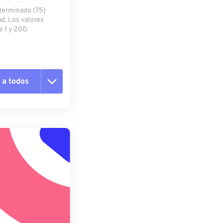
eterminado (75)
ad. Los valores
 1 y 200.
 a todos
pciones
 preestablecido
lecido