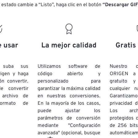
 estado cambie a “Listo”, haga clic en el botón
“Descargar GIF
e usar
La mejor calidad
Gratis
e suba sus
Utilizamos software de
Nuestro c
rigen y haga
código abierto y
ORIGEN a
ón convertir.
personalizado para
gratuito 
e convertir
garantizar la máxima calidad
cualquier 
 archivo de
en nuestras conversiones.
Garantizamos
rmato de
En la mayoría de los casos,
privacidad d
puede ajustar los
Los arch
parámetros de conversión
protegidos 
mediante "Configuración
de 256 bits
avanzada" (opcional, busque
automática