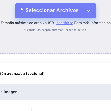
Seleccionar Archivos
Tamaño máximo de archivo 1GB.
Inscribirse
Para más información
Desde el dispositivo
Al continuar, acepta nuestros
Términos de uso
.
Desde Dropbox
Desde Google Drive
ión avanzada (opcional)
Desde OneDrive
de imagen
Desde URL