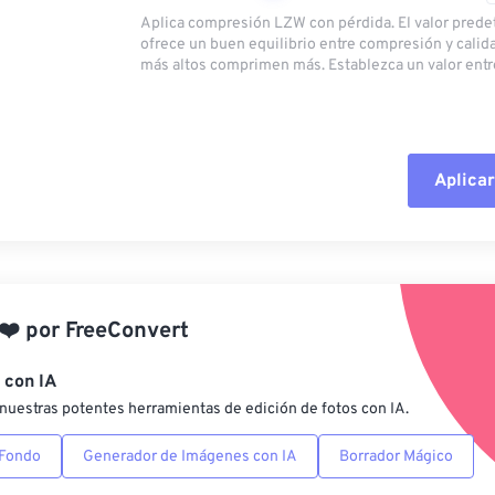
Aplica compresión LZW con pérdida. El valor pred
ofrece un buen equilibrio entre compresión y calid
más altos comprimen más. Establezca un valor entre
Aplicar
Restablecer todas las o
Aplicar desde el ajuste
❤️
por
FreeConvert
Guardar como preestab
 con IA
nuestras potentes herramientas de edición de fotos con IA.
 Fondo
Generador de Imágenes con IA
Borrador Mágico