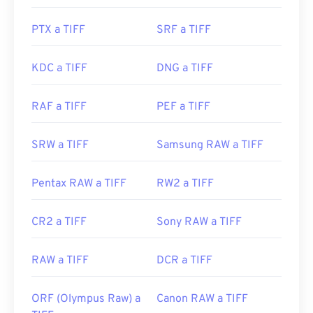
Image Manipulation Program (
GIMP
), Adobe
PTX a TIFF
SRF a TIFF
Photoshop
y
ACDSee
también son útiles para abrir
y manipular archivos TIFF.
KDC a TIFF
DNG a TIFF
Desarrollado por:
Aldus Corporation
, ahora Adobe
RAF a TIFF
PEF a TIFF
Inc.
Lanzamiento inicial:
1986
SRW a TIFF
Samsung RAW a TIFF
Enlaces útiles:
https://www.adobe.com/creativecloud/file-
Pentax RAW a TIFF
RW2 a TIFF
types/image/raster/tiff-file.html
CR2 a TIFF
Sony RAW a TIFF
https://www.file-extensions.org/extension-de-
archivo-tiff
RAW a TIFF
DCR a TIFF
ORF (Olympus Raw) a
Canon RAW a TIFF