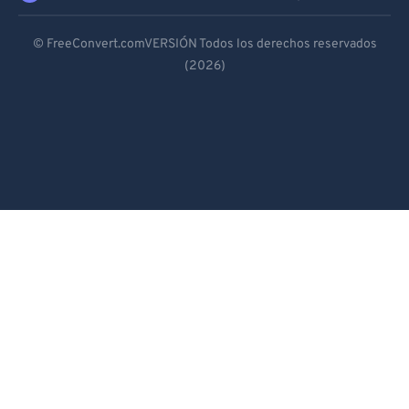
Deutsch
© FreeConvert.comVERSIÓN Todos los derechos reservados
(2026)
Español
Français
Português
Italiano
Dutch
日本語
简体中文
繁體中文
한국어
Svenska