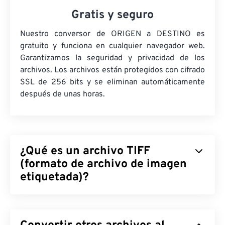
Gratis y seguro
Nuestro conversor de ORIGEN a DESTINO es
gratuito y funciona en cualquier navegador web.
Garantizamos la seguridad y privacidad de los
archivos. Los archivos están protegidos con cifrado
SSL de 256 bits y se eliminan automáticamente
después de unas horas.
¿Qué es un archivo TIFF
(formato de archivo de imagen
etiquetada)?
El formato de archivo de imagen etiquetado (TIFF),
también conocido como TIF, es uno de los
formatos de archivo de imagen más comunes. Su