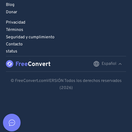
Blog
Donar
Privacidad
Términos
Seguridad y cumplimiento
Contacto
status
Español
English
Deutsch
© FreeConvert.comVERSIÓN Todos los derechos reservados
(2026)
Español
Français
Português
Italiano