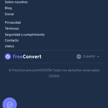
Sobre nosotros
Blog
Donar
Privacidad
Términos
Seguridad y cumplimiento
Contacto
status
Español
English
Deutsch
© FreeConvert.comVERSIÓN Todos los derechos reservados
(2026)
Español
Français
Português
Italiano