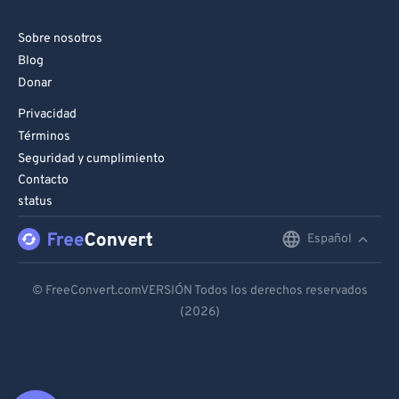
Sobre nosotros
Blog
Donar
Privacidad
Términos
Seguridad y cumplimiento
Contacto
status
Español
English
Deutsch
© FreeConvert.comVERSIÓN Todos los derechos reservados
(2026)
Español
Français
Português