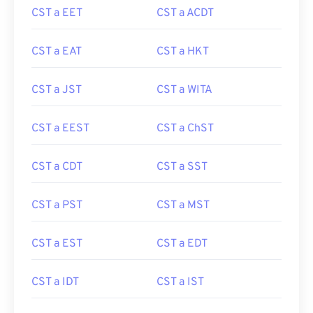
CST a EET
CST a ACDT
CST a EAT
CST a HKT
CST a JST
CST a WITA
CST a EEST
CST a ChST
CST a CDT
CST a SST
CST a PST
CST a MST
CST a EST
CST a EDT
CST a IDT
CST a IST