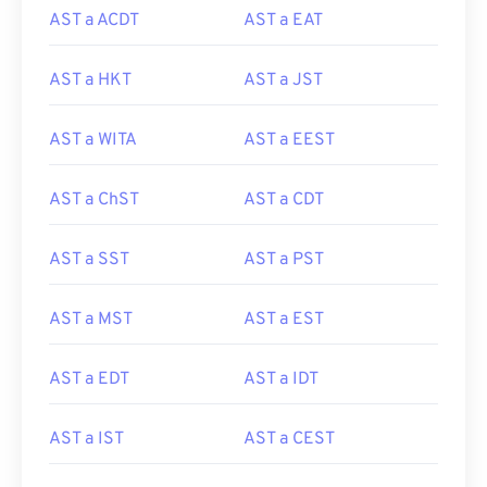
AST a ACDT
AST a EAT
AST a HKT
AST a JST
AST a WITA
AST a EEST
AST a ChST
AST a CDT
AST a SST
AST a PST
AST a MST
AST a EST
AST a EDT
AST a IDT
AST a IST
AST a CEST