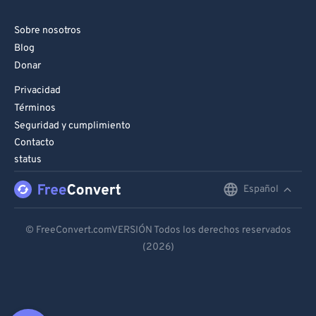
Sobre nosotros
Blog
Donar
Privacidad
Términos
Seguridad y cumplimiento
Contacto
status
Español
English
Deutsch
© FreeConvert.comVERSIÓN Todos los derechos reservados
(2026)
Español
Français
Português