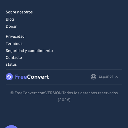
Sobre nosotros
Blog
Donar
Privacidad
Términos
Seguridad y cumplimiento
Contacto
status
Español
English
Deutsch
© FreeConvert.comVERSIÓN Todos los derechos reservados
(2026)
Español
Français
Português