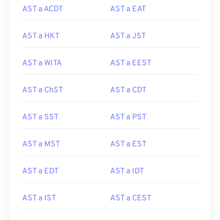
AST a ACDT
AST a EAT
AST a HKT
AST a JST
AST a WITA
AST a EEST
AST a ChST
AST a CDT
AST a SST
AST a PST
AST a MST
AST a EST
AST a EDT
AST a IDT
AST a IST
AST a CEST