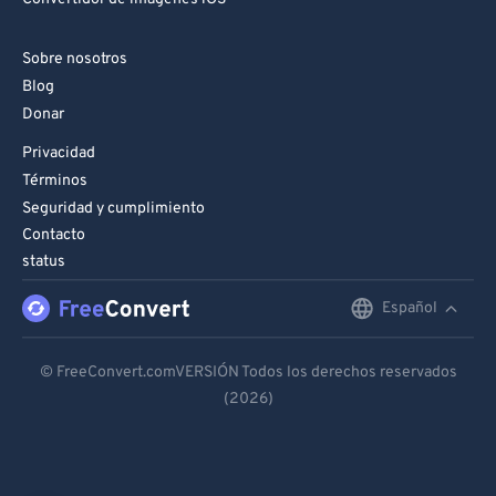
Sobre nosotros
Blog
Donar
Privacidad
Términos
Seguridad y cumplimiento
Contacto
status
Español
English
Deutsch
© FreeConvert.comVERSIÓN Todos los derechos reservados
(2026)
Español
Français
Português